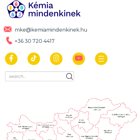
mke@kemiamindenkinek.hu
+36 30 720 4417