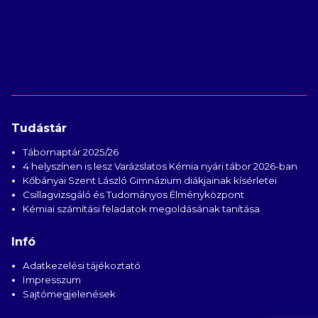
Tudástár
Tábornaptár 2025/26
4 helyszínen is lesz Varázslatos Kémia nyári tábor 2026-ban
Kőbányai Szent László Gimnázium diákjainak kísérletei
Csillagvizsgáló és Tudományos Élményközpont
Kémiai számítási feladatok megoldásának tanítása
Infó
Adatkezelési tájékoztató
Impresszum
Sajtómegjelenések