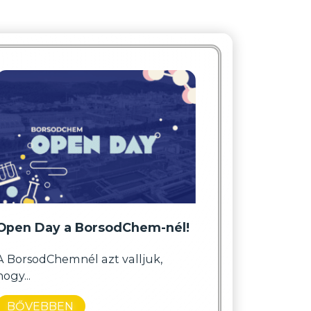
Open Day a BorsodChem-nél!
A BorsodChemnél azt valljuk,
hogy...
BŐVEBBEN