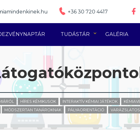
iamindenkinek.hu
+36 30 720 4417
DEZVÉNYNAPTÁR
TUDÁSTÁR
GALÉRIA
Látogatóközponto
ÉMIÁRÓL
HÍRES KÉMIKUSOK
INTERAKTÍV KÉMIAI JÁTÉKOK
KÉMIAV
MÓDSZERTAN TANÁROKNAK
PÁLYAORIENTÁCIÓ
VARÁZSLATOS 