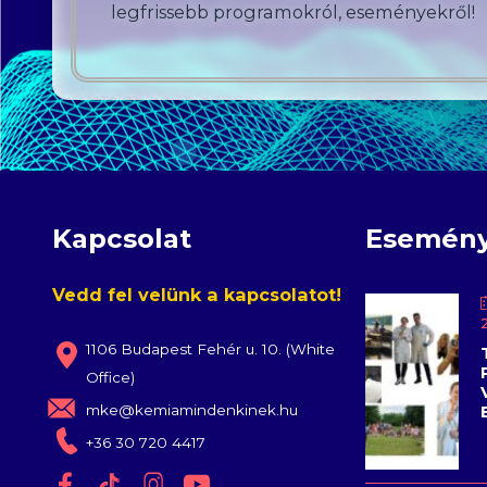
legfrissebb programokról, eseményekről!
Kapcsolat
Esemén
Vedd fel velünk a kapcsolatot!
1106 Budapest Fehér u. 10. (White
Office)
mke@kemiamindenkinek.hu
+36 30 720 4417