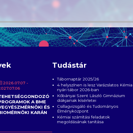
yek
Tudástár
Tábornaptár 2025/26
2026.07.07
-
4 helyszínen is lesz Varázslatos Kémia
2027.07.06
nyári tábor 2026-ban
Kőbányai Szent László Gimnázium
TEHETSÉGGONDOZÓ
diákjainak kísérletei
PROGRAMOK A BME
Csillagvizsgáló és Tudományos
VEGYÉSZMÉRNÖKI ÉS
Élményközpont
BIOMÉRNÖKI KARÁN
Kémiai számítási feladatok
megoldásának tanítása