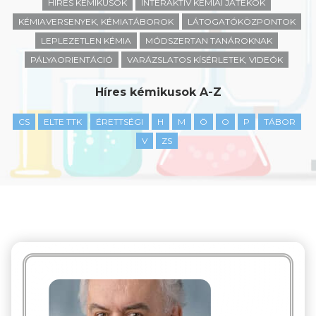
HÍRES KÉMIKUSOK
INTERAKTÍV KÉMIAI JÁTÉKOK
KÉMIAVERSENYEK, KÉMIATÁBOROK
LÁTOGATÓKÖZPONTOK
LEPLEZETLEN KÉMIA
MÓDSZERTAN TANÁROKNAK
PÁLYAORIENTÁCIÓ
VARÁZSLATOS KÍSÉRLETEK, VIDEÓK
Híres kémikusok A-Z
CS
ELTE TTK
ÉRETTSÉGI
H
M
Ö
O
P
TÁBOR
V
ZS