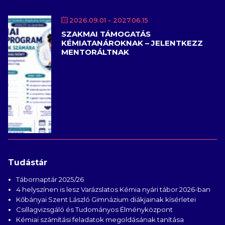
2026.09.01
- 2027.06.15
SZAKMAI TÁMOGATÁS
KÉMIATANÁROKNAK – JELENTKEZZ
MENTORÁLTNAK
Tudástár
Tábornaptár 2025/26
4 helyszínen is lesz Varázslatos Kémia nyári tábor 2026-ban
Kőbányai Szent László Gimnázium diákjainak kísérletei
Csillagvizsgáló és Tudományos Élményközpont
Kémiai számítási feladatok megoldásának tanítása