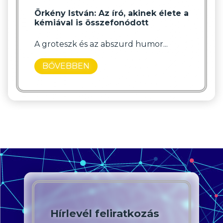
Örkény István: Az író, akinek élete a
kémiával is összefonódott
A groteszk és az abszurd humor...
BŐVEBBEN
Hírlevél feliratkozás