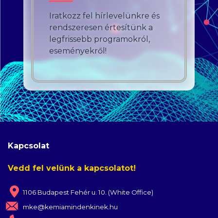
Iratkozz fel hírlevelünkre és
rendszeresen értesítünk a
legfrissebb programokról,
eseményekről!
Kapcsolat
Vedd fel velünk a kapcsolatot!
1106 Budapest Fehér u. 10. (White Office)
mke@kemiamindenkinek.hu