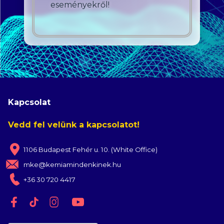
eseményekről!
Kapcsolat
Vedd fel velünk a kapcsolatot!
1106 Budapest Fehér u. 10. (White Office)
mke@kemiamindenkinek.hu
+36 30 720 4417