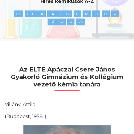
Híres kémikusok A-Z
CS
ELTE TTK
ÉRETTSÉGI
H
M
O
Ö
P
TÁBOR
V
ZS
Az ELTE Apáczai Csere János
Gyakorló Gimnázium és Kollégium
vezető kémia tanára
Villányi Attila
(Budapest, 1958-)