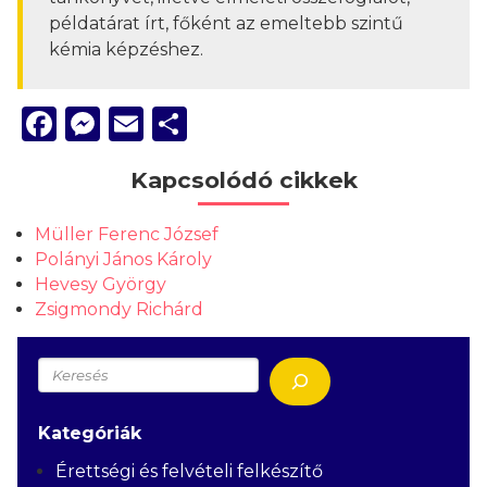
példatárat írt, főként az emeltebb szintű
kémia képzéshez.
Facebook
Messenger
Email
Ossza
meg
Kapcsolódó cikkek
Müller Ferenc József
Polányi János Károly
Hevesy György
Zsigmondy Richárd
Keresés
Kategóriák
Érettségi és felvételi felkészítő