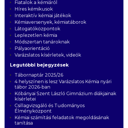
Fiatalok a kémiáról
Híres kémikusok
Interaktív kémiai játékok
Kémiaversenyek, kémiatáborok
Látogatóközpontok
Leplezetlen kémia
Módszertan tanároknak
Pályaorientáció
Varázslatos kísérletek, videók
Legutóbbi bejegyzések
Tábornaptár 2025/26
4 helyszínen is lesz Varázslatos Kémia nyári
tábor 2026-ban
Kőbányai Szent László Gimnázium diákjainak
kísérletei
Csillagvizsgáló és Tudományos
Élményközpont
Kémiai számítási feladatok megoldásának
tanítása