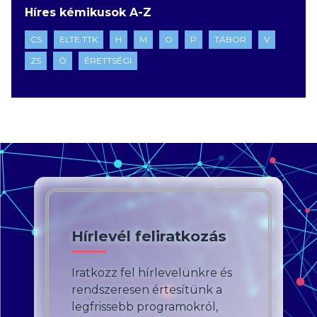
Híres kémikusok A-Z
CS
ELTE TTK
H
M
O
P
TÁBOR
V
ZS
Ö
ÉRETTSÉGI
Hírlevél feliratkozás
Iratkozz fel hírlevelünkre és
rendszeresen értesítünk a
legfrissebb programokról,