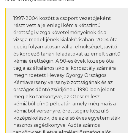
1997-2004 között a csoport vezetőjeként
részt vett a jelenlegi kémia kétszintű
érettségi vizsga követelményeinek és a
vizsga modelljének kialakításában. 2004 óta
pedig folyamatosan vállal elnökséget, javító
és kérdező tanári feladatokat az emelt szintű
kémia érettségin. A 90-es évek közepe óta
tagja az általános iskolai korosztály számára
meghirdetett Hevesy György Országos
Kémiaverseny versenybizottságának és az
országos döntő zsűrijének. 1990-ben jelent
meg első tankönyve, az Ötösöm lesz
kémiából című példatár, amely még ma is a
kémiából versenyre, érettségire készülő
középiskolások, de az első éves egyetemisták
hasznos segédkönyve. Azóta számos
tankönyvet, illetve elméleti összefoglalót,