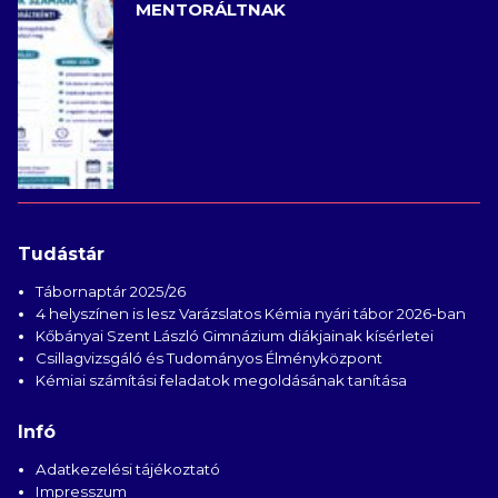
MENTORÁLTNAK
Tudástár
Tábornaptár 2025/26
4 helyszínen is lesz Varázslatos Kémia nyári tábor 2026-ban
Kőbányai Szent László Gimnázium diákjainak kísérletei
Csillagvizsgáló és Tudományos Élményközpont
Kémiai számítási feladatok megoldásának tanítása
Infó
Adatkezelési tájékoztató
Impresszum