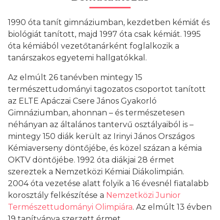
1990 óta tanít gimnáziumban, kezdetben kémiát és
biológiát tanított, majd 1997 óta csak kémiát. 1995
óta kémiából vezetőtanárként foglalkozik a
tanárszakos egyetemi hallgatókkal.
Az elmúlt 26 tanévben mintegy 15
természettudományi tagozatos csoportot tanított
az ELTE Apáczai Csere János Gyakorló
Gimnáziumban, ahonnan – és természetesen
néhányan az általános tantervű osztályaiból is –
mintegy 150 diák került az Irinyi János Országos
Kémiaverseny döntőjébe, és közel százan a kémia
OKTV döntőjébe. 1992 óta diákjai 28 érmet
szereztek a Nemzetközi Kémiai Diákolimpián.
2004 óta vezetése alatt folyik a 16 évesnél fiatalabb
korosztály felkészítése a
Nemzetközi Junior
Természettudományi Olimpiára
. Az elmúlt 13 évben
19 tanítványa szerzett érmet.