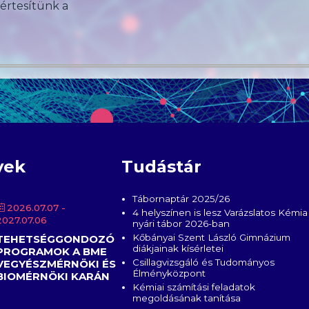
 értesítünk a
yek
Tudástár
Tábornaptár 2025/26
2026.07.07
-
4 helyszínen is lesz Varázslatos Kémia
2027.07.06
nyári tábor 2026-ban
Kőbányai Szent László Gimnázium
TEHETSÉGGONDOZÓ
diákjainak kísérletei
PROGRAMOK A BME
Csillagvizsgáló és Tudományos
VEGYÉSZMÉRNÖKI ÉS
Élményközpont
BIOMÉRNÖKI KARÁN
Kémiai számítási feladatok
megoldásának tanítása