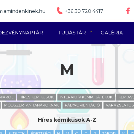
iamindenkinek.hu
+36 30 720 4417
DEZVÉNYNAPTÁR
TUDÁSTÁR
GALÉRIA
M
ÉMIÁRÓL
HÍRES KÉMIKUSOK
INTERAKTÍV KÉMIAI JÁTÉKOK
KÉMIAV
MÓDSZERTAN TANÁROKNAK
PÁLYAORIENTÁCIÓ
VARÁZSLATOS 
Híres kémikusok A-Z
S
ELTE TTK
ÉRETTSÉGI
H
M
Ö
O
P
TÁBOR
V
Z