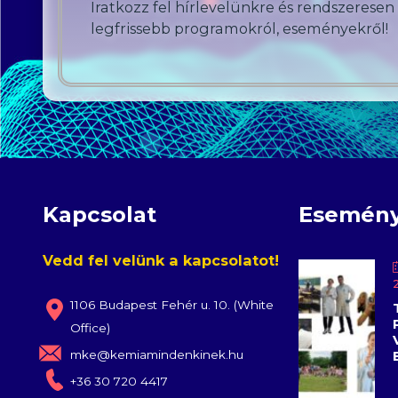
Iratkozz fel hírlevelünkre és rendszeresen
legfrissebb programokról, eseményekről!
Kapcsolat
Esemén
Vedd fel velünk a kapcsolatot!
1106 Budapest Fehér u. 10. (White
Office)
mke@kemiamindenkinek.hu
+36 30 720 4417