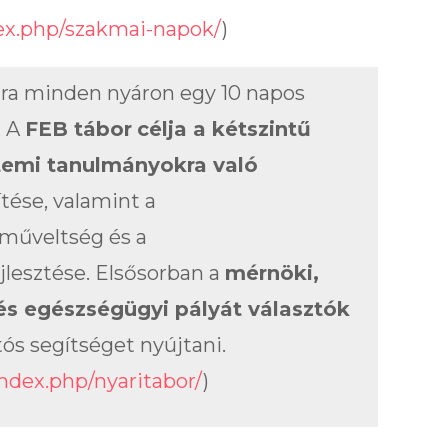
dex.php/szakmai-napok/
)
ra minden nyáron egy 10 napos
. A
FEB tábor
célja a kétszintű
emi tanulmányokra való
ése, valamint a
műveltség és a
lesztése. Elsősorban a
mérnöki,
s egészségügyi pályát választók
s segítséget nyújtani.
index.php/nyaritabor/
)