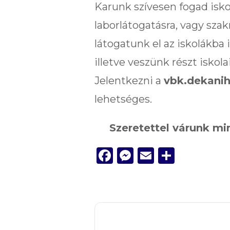
Karunk szívesen fogad isko
laborlátogatásra, vagy sza
látogatunk el az iskolákba
illetve veszünk részt isko
Jelentkezni a
vbk.dekani
lehetséges.
Szeretettel várunk m
Facebook
Messenger
Email
Ossza
meg