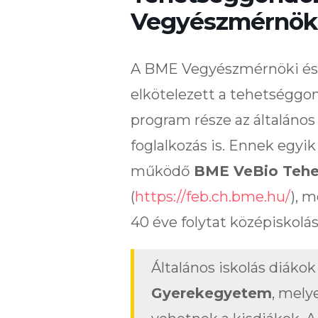
Vegyészmérnöki
A BME Vegyészmérnöki és
elkötelezett a tehetséggo
program része az általános 
foglalkozás is. Ennek egy
működő
BME VeBio Tehe
(
https://feb.ch.bme.hu/
), m
40 éve folytat középiskolá
Általános iskolás diáko
Gyerekegyetem
, mely