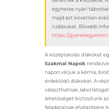
vehetnek a kisdiákok. A
egyhetes nyári táborban
majd ezt követően évkö
tudásukat. Bővebb info
https://gyerekegyetem
A középiskolás diákokat eg
Szakmai Napok
rendezvé
napon várjuk a kémia, bioló
érdeklődő diákokat. A ré
választhatnak, laborlátogat
lehetőséget biztosítunk az
feladatainak elvégzésére is