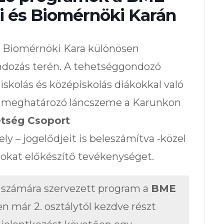
 és Biomérnöki Karán
 Biomérnöki Kara különösen
ndozás terén. A tehetséggondozó
iskolás és középiskolás diákokkal való
ik meghatározó láncszeme a Karunkon
tség Csoport
ely – jogelődjeit is beleszámítva -közel
sokat előkészítő tevékenységet.
k számára szervezett program a
BME
en már 2. osztálytól kezdve részt