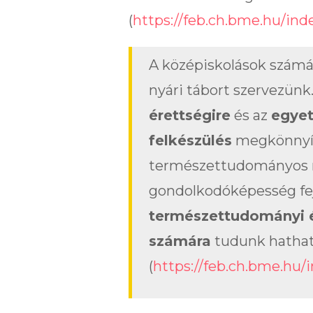
(
https://feb.ch.bme.hu/in
A középiskolások számá
nyári tábort szervezünk
érettségire
és az
egyet
felkészülés
megkönnyít
természettudományos 
gondolkodóképesség fej
természettudományi é
számára
tudunk hatható
(
https://feb.ch.bme.hu/