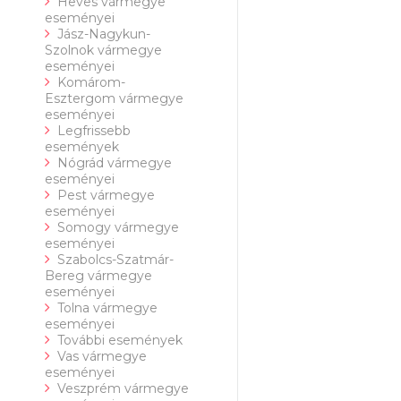
Heves vármegye
eseményei
Jász-Nagykun-
Szolnok vármegye
eseményei
Komárom-
Esztergom vármegye
eseményei
Legfrissebb
események
Nógrád vármegye
eseményei
Pest vármegye
eseményei
Somogy vármegye
eseményei
Szabolcs-Szatmár-
Bereg vármegye
eseményei
Tolna vármegye
eseményei
További események
Vas vármegye
eseményei
Veszprém vármegye