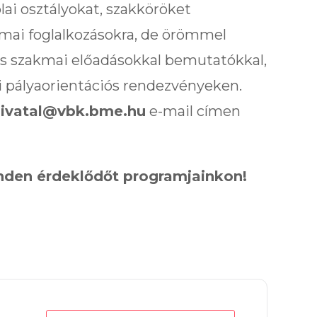
lai osztályokat, szakköröket
kmai foglalkozásokra, de örömmel
 is szakmai előadásokkal bemutatókkal,
lai pályaorientációs rendezvényeken.
hivatal@vbk.bme.hu
e-mail címen
inden érdeklődőt programjainkon!