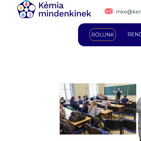
mke@kem
REN
RÓLUNK