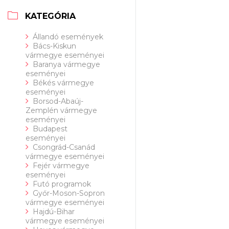
KATEGÓRIA
Állandó események
Bács-Kiskun
vármegye eseményei
Baranya vármegye
eseményei
Békés vármegye
eseményei
Borsod-Abaúj-
Zemplén vármegye
eseményei
Budapest
eseményei
Csongrád-Csanád
vármegye eseményei
Fejér vármegye
eseményei
Futó programok
Győr-Moson-Sopron
vármegye eseményei
Hajdú-Bihar
vármegye eseményei