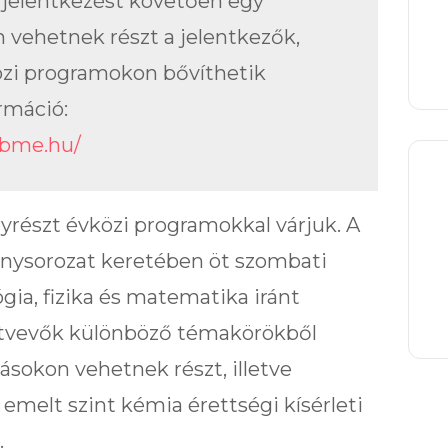
 jelentkezést követően egy
 vehetnek részt a jelentkezők,
zi programokon bővíthetik
rmáció:
.bme.hu/
yrészt évközi programokkal várjuk. A
nysorozat keretében öt szombati
gia, fizika és matematika iránt
sztvevők különböző témakörökből
ásokon vehetnek részt, illetve
 emelt szint kémia érettségi kísérleti
.