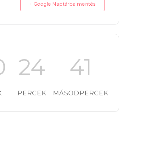
+ Google Naptárba mentés
0
24
39
K
PERCEK
MÁSODPERCEK