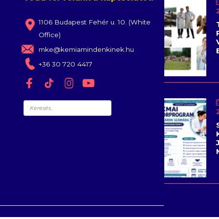
1106 Budapest Fehér u. 10. (White
Office)
mke@kemiamindenkinek.hu
+36 30 720 4417
Keresés