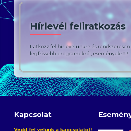
Hírlevél feliratkozás
Iratkozz fel hírlevelünkre és rendszeresen
legfrissebb programokról, eseményekről!
Kapcsolat
Esemén
Vedd fel velünk a kapcsolatot!