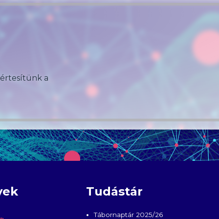
 értesítünk a
yek
Tudástár
Tábornaptár 2025/26