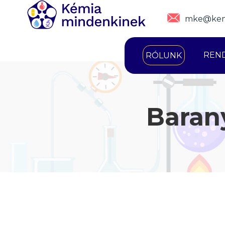
mke@kem
REN
RÓLUNK
Baran