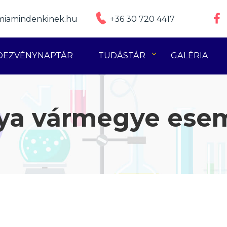
iamindenkinek.hu
+36 30 720 4417
DEZVÉNYNAPTÁR
TUDÁSTÁR
GALÉRIA
ya vármegye ese