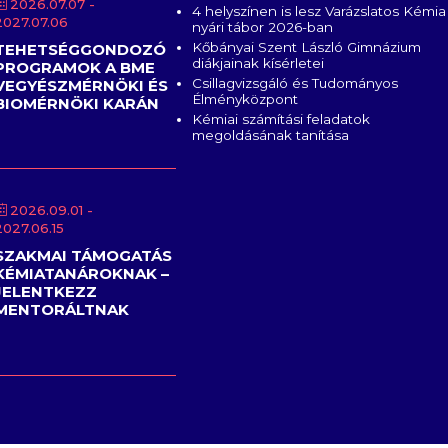
2026.07.07
-
4 helyszínen is lesz Varázslatos Kémia
2027.07.06
nyári tábor 2026-ban
Kőbányai Szent László Gimnázium
TEHETSÉGGONDOZÓ
diákjainak kísérletei
PROGRAMOK A BME
Csillagvizsgáló és Tudományos
VEGYÉSZMÉRNÖKI ÉS
Élményközpont
BIOMÉRNÖKI KARÁN
Kémiai számítási feladatok
megoldásának tanítása
2026.09.01
-
2027.06.15
SZAKMAI TÁMOGATÁS
KÉMIATANÁROKNAK –
JELENTKEZZ
MENTORÁLTNAK