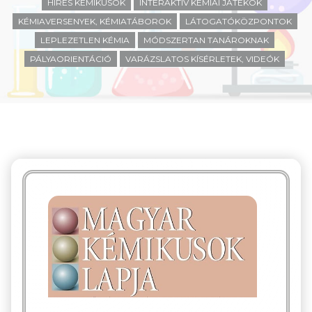
HÍRES KÉMIKUSOK
INTERAKTÍV KÉMIAI JÁTÉKOK
KÉMIAVERSENYEK, KÉMIATÁBOROK
LÁTOGATÓKÖZPONTOK
LEPLEZETLEN KÉMIA
MÓDSZERTAN TANÁROKNAK
PÁLYAORIENTÁCIÓ
VARÁZSLATOS KÍSÉRLETEK, VIDEÓK