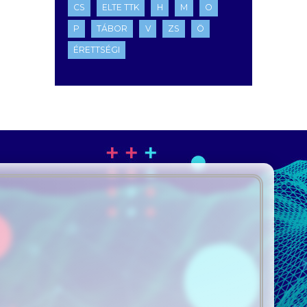
CS
ELTE TTK
H
M
O
P
TÁBOR
V
ZS
Ö
ÉRETTSÉGI