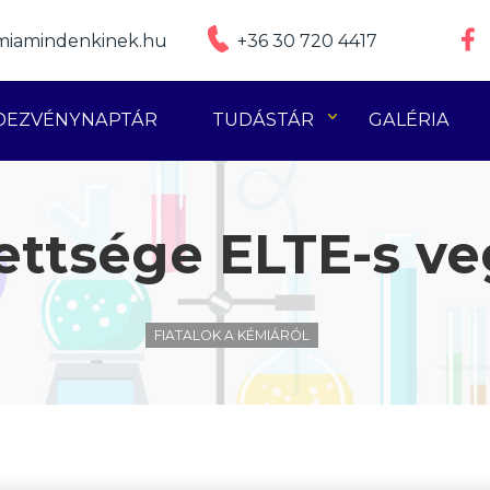
iamindenkinek.hu
+36 30 720 4417
DEZVÉNYNAPTÁR
TUDÁSTÁR
GALÉRIA
ettsége ELTE-s ve
FIATALOK A KÉMIÁRÓL