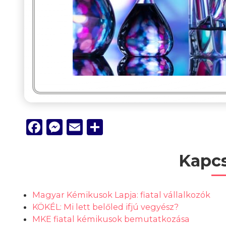
Facebook
Messenger
Email
Ossza
meg
Kapcs
Magyar Kémikusok Lapja: fiatal vállalkozók
KÖKÉL: Mi lett belőled ifjú vegyész?
MKE fiatal kémikusok bemutatkozása