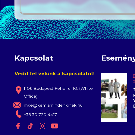
Kapcsolat
Esemén
Vedd fel velünk a kapcsolatot!
1106 Budapest Fehér u. 10. (White
Office)
mke@kemiamindenkinek.hu
+36 30 720 4417