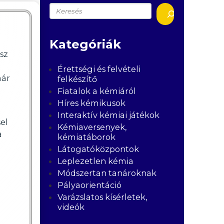
Keresés
Kategóriák
sz
Érettségi és felvételi
már
felkészítő
Fiatalok a kémiáról
Híres kémikusok
Interaktív kémiai játékok
el
Kémiaversenyek,
a
kémiatáborok
Látogatóközpontok
Leplezetlen kémia
Módszertan tanároknak
Pályaorientáció
Varázslatos kísérletek,
videók