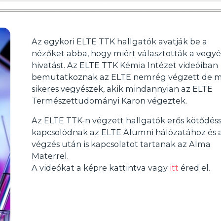
Az egykori ELTE TTK hallgatók avatják be a
nézőket abba, hogy miért választották a vegyé
hivatást. Az ELTE TTK Kémia Intézet videóiban
bemutatkoznak az ELTE nemrég végzett de 
sikeres vegyészek, akik mindannyian az ELTE
Természettudományi Karon végeztek.
Az ELTE TTK-n végzett hallgatók erős kötődéss
kapcsolódnak az ELTE Alumni hálózatához és 
végzés után is kapcsolatot tartanak az Alma
Materrel.
A videókat a képre kattintva vagy
itt
éred el.