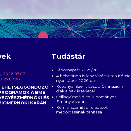
yek
Tudástár
Tábornaptár 2025/26
2026.07.07
-
4 helyszínen is lesz Varázslatos Kémia
2027.07.06
nyári tábor 2026-ban
Kőbányai Szent László Gimnázium
TEHETSÉGGONDOZÓ
diákjainak kísérletei
PROGRAMOK A BME
Csillagvizsgáló és Tudományos
VEGYÉSZMÉRNÖKI ÉS
Élményközpont
BIOMÉRNÖKI KARÁN
Kémiai számítási feladatok
megoldásának tanítása