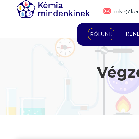
mke@kem
REN
RÓLUNK
Végz