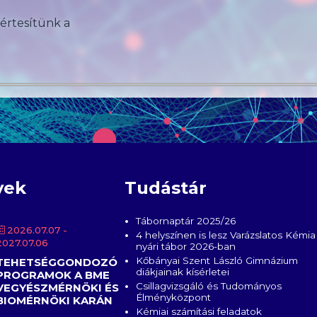
 értesítünk a
yek
Tudástár
Tábornaptár 2025/26
2026.07.07
-
4 helyszínen is lesz Varázslatos Kémia
2027.07.06
nyári tábor 2026-ban
Kőbányai Szent László Gimnázium
TEHETSÉGGONDOZÓ
diákjainak kísérletei
PROGRAMOK A BME
Csillagvizsgáló és Tudományos
VEGYÉSZMÉRNÖKI ÉS
Élményközpont
BIOMÉRNÖKI KARÁN
Kémiai számítási feladatok