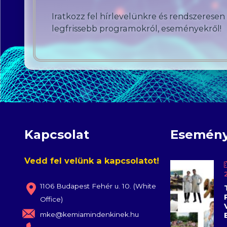
Iratkozz fel hírlevelünkre és rendszeresen
legfrissebb programokról, eseményekről!
Kapcsolat
Esemén
Vedd fel velünk a kapcsolatot!
1106 Budapest Fehér u. 10. (White
Office)
mke@kemiamindenkinek.hu