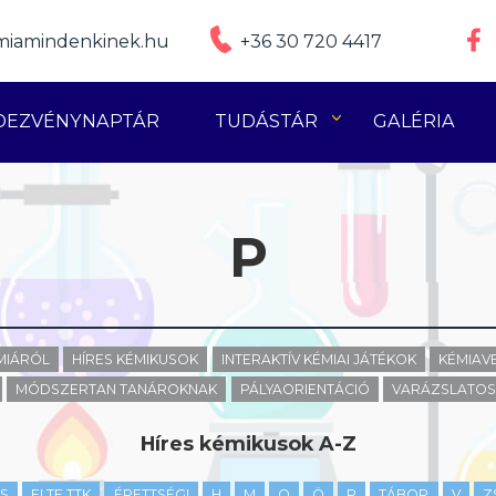
iamindenkinek.hu
+36 30 720 4417
DEZVÉNYNAPTÁR
TUDÁSTÁR
GALÉRIA
P
ÉMIÁRÓL
HÍRES KÉMIKUSOK
INTERAKTÍV KÉMIAI JÁTÉKOK
KÉMIAV
MÓDSZERTAN TANÁROKNAK
PÁLYAORIENTÁCIÓ
VARÁZSLATOS 
Híres kémikusok A-Z
S
ELTE TTK
ÉRETTSÉGI
H
M
O
Ö
P
TÁBOR
V
Z