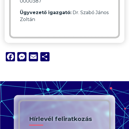
0000387
Ügyvezető igazgató:
Dr. Szabó János
Zoltán
Facebook
Messenger
Email
Ossza
meg
Hírlevél feliratkozás