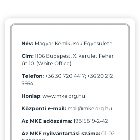
Név:
Magyar Kémikusok Egyesülete
Cím:
1106 Budapest, X. kerület Fehér
út 10. (White Office)
Telefon:
+36 30 720 4417; +36 20 212
5664
Honlap
: www.mke.org.hu
Központi e-mail:
mail@mke.org.hu
Az MKE adószáma:
19815819-2-42
Az MKE nyilvántartási száma:
01-02-