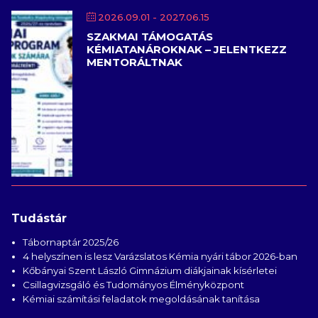
2026.09.01
- 2027.06.15
SZAKMAI TÁMOGATÁS
KÉMIATANÁROKNAK – JELENTKEZZ
MENTORÁLTNAK
Tudástár
Tábornaptár 2025/26
4 helyszínen is lesz Varázslatos Kémia nyári tábor 2026-ban
Kőbányai Szent László Gimnázium diákjainak kísérletei
Csillagvizsgáló és Tudományos Élményközpont
Kémiai számítási feladatok megoldásának tanítása