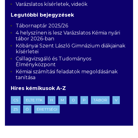
Varázslatos kísérletek, videók
Legutóbbi bejegyzések
Tábornaptár 2025/26
4 helyszínen is lesz Varázslatos Kémia nyári
tábor 2026-ban
Kőbányai Szent László Gimnázium diákjainak
kísérletei
Csillagvizsgáló és Tudományos
Élményközpont
Kémiai számítási feladatok megoldásának
tanítása
Híres kémikusok A-Z
CS
ELTE TTK
H
M
O
P
TÁBOR
V
ZS
Ö
ÉRETTSÉGI