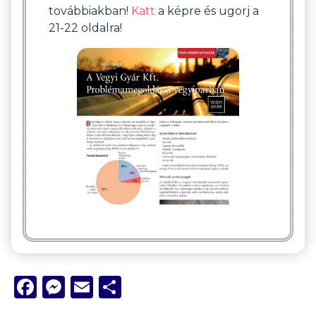
továbbiakban!
Katt
a képre és ugorj a
21-22 oldalra!
Facebook
Messenger
Email
Ossza
meg