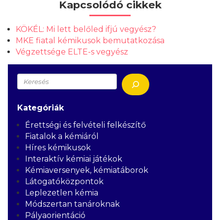
Kapcsolódó cikkek
KÖKÉL: Mi lett belőled ifjú vegyész?
MKE fiatal kémikusok bemutatkozása
Végzettsége ELTE-s vegyész
Keresés
Kategóriák
Érettségi és felvételi felkészítő
Fiatalok a kémiáról
Híres kémikusok
Interaktív kémiai játékok
Kémiaversenyek, kémiatáborok
Látogatóközpontok
Leplezetlen kémia
Módszertan tanároknak
Pályaorientáció