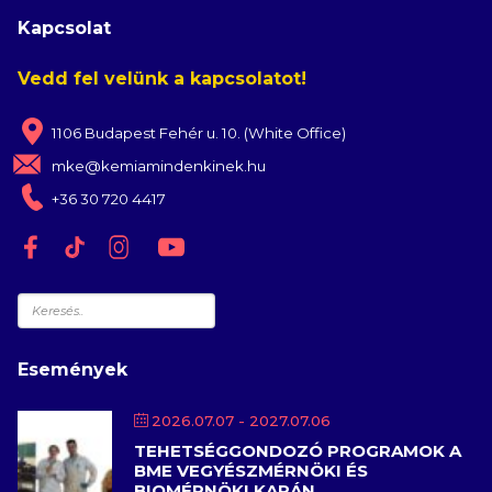
Kapcsolat
Vedd fel velünk a kapcsolatot!
1106 Budapest Fehér u. 10. (White Office)
mke@kemiamindenkinek.hu
+36 30 720 4417
Keresés
Események
2026.07.07
- 2027.07.06
TEHETSÉGGONDOZÓ PROGRAMOK A
BME VEGYÉSZMÉRNÖKI ÉS
BIOMÉRNÖKI KARÁN