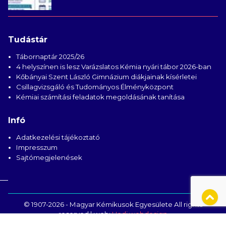
Tudástár
Tábornaptár 2025/26
4 helyszínen is lesz Varázslatos Kémia nyári tábor 2026-ban
Kőbányai Szent László Gimnázium diákjainak kísérletei
Csillagvizsgáló és Tudományos Élményközpont
Kémiai számítási feladatok megoldásának tanítása
Infó
Adatkezelési tájékoztató
Impresszum
Sajtómegjelenések
© 1907-2026 - Magyar Kémikusok Egyesülete All rights
reserved | web:
Hedi webdesign