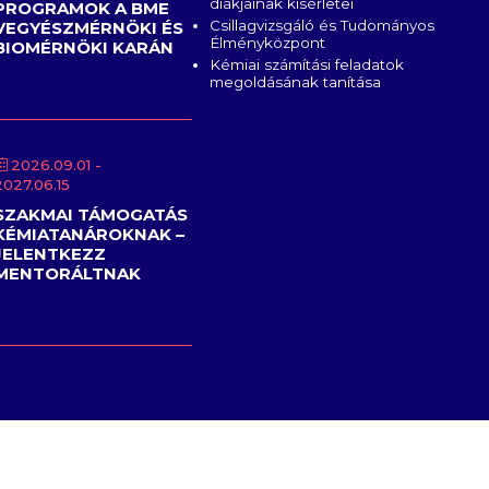
diákjainak kísérletei
PROGRAMOK A BME
Csillagvizsgáló és Tudományos
VEGYÉSZMÉRNÖKI ÉS
Élményközpont
BIOMÉRNÖKI KARÁN
Kémiai számítási feladatok
megoldásának tanítása
2026.09.01
-
2027.06.15
SZAKMAI TÁMOGATÁS
KÉMIATANÁROKNAK –
JELENTKEZZ
MENTORÁLTNAK
6 - Magyar Kémikusok Egyesülete All rights reserved | web:
Hedi