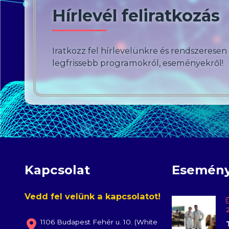
Hírlevél feliratkozás
Iratkozz fel hírlevelünkre és rendszeresen
legfrissebb programokról, eseményekről!
Kapcsolat
Esemén
Vedd fel velünk a kapcsolatot!
1106 Budapest Fehér u. 10. (White