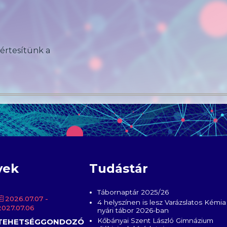
 értesítünk a
yek
Tudástár
Tábornaptár 2025/26
2026.07.07
-
4 helyszínen is lesz Varázslatos Kémia
2027.07.06
nyári tábor 2026-ban
Kőbányai Szent László Gimnázium
TEHETSÉGGONDOZÓ