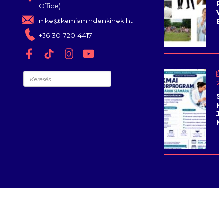
Office)
mke@kemiamindenkinek.hu
+36 30 720 4417
Keresés
© 1907-202