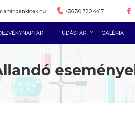
iamindenkinek.hu
+36 30 720 4417
DEZVÉNYNAPTÁR
TUDÁSTÁR
GALÉRIA
Állandó eseménye