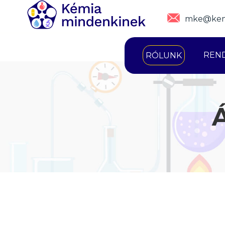
mke@kem
REN
RÓLUNK