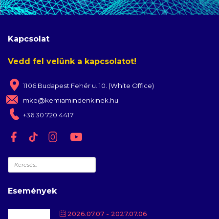
Kapcsolat
Vedd fel velünk a kapcsolatot!
1106 Budapest Fehér u. 10. (White Office)
mke@kemiamindenkinek.hu
+36 30 720 4417
Keresés
Események
2026.07.07
- 2027.07.06