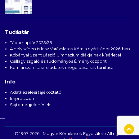
Tudástár
Tábornaptár 2025/26
4 helyszínen is lesz Varázslatos Kémia nyári tábor 2026-ban
Kőbányai Szent László Gimnázium diákjainak kísérletei
Csillagvizsgáló és Tudományos Élményközpont
Kémiai számítási feladatok megoldásának tanítása
Infó
Adatkezelési tájékoztató
Impresszum
Sajtómegjelenések
© 1907-2026 - Magyar Kémikusok Egyesülete All rights