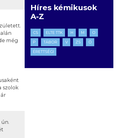
Híres kémikusok
A-Z
zületett.
talán
CS
ELTE TTK
H
M
O
, de még
P
TÁBOR
V
ZS
Ö
ÉRETTSÉGI
kusaként
a szolok
már
 ún.
ét