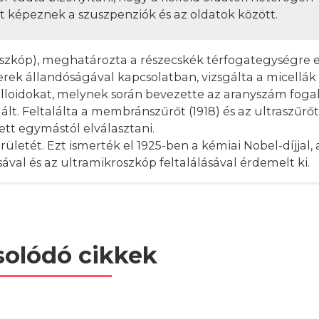
t képeznek a szuszpenziók és az oldatok között.
oszkóp), meghatározta a részecskék térfogategységre 
erek állandóságával kapcsolatban, vizsgálta a micellák
olloidokat, melynek során bevezette az aranyszám foga
. Feltalálta a membránszűrőt (1918) és az ultraszűrőt 
t egymástól elválasztani.
letét. Ezt ismerték el 1925-ben a kémiai Nobel-díjjal, 
al és az ultramikroszkóp feltalálásával érdemelt ki.
olódó cikkek