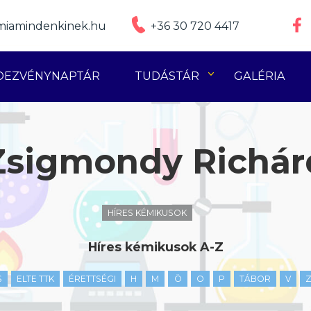
iamindenkinek.hu
+36 30 720 4417
DEZVÉNYNAPTÁR
TUDÁSTÁR
GALÉRIA
Zsigmondy Richár
HÍRES KÉMIKUSOK
Híres kémikusok A-Z
S
ELTE TTK
ÉRETTSÉGI
H
M
Ö
O
P
TÁBOR
V