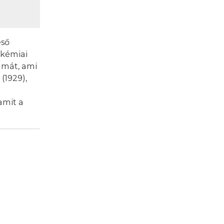
eső
 kémiai
lmát, ami
(1929),
amit a