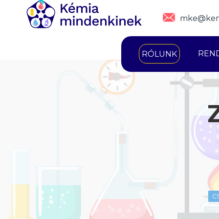
mke@kem
REN
RÓLUNK
C