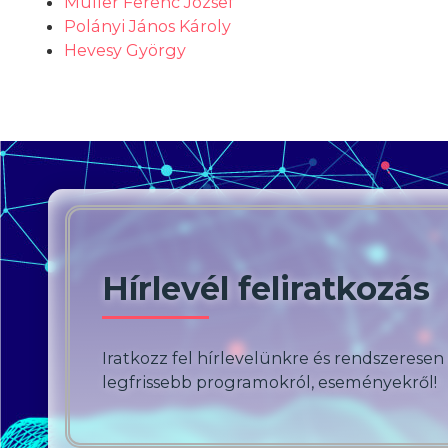
Müller Ferenc József
Polányi János Károly
Hevesy György
Hírlevél feliratkozás
Iratkozz fel hírlevelünkre és rendszeresen
legfrissebb programokról, eseményekről!