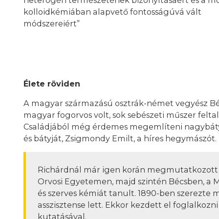
kolloidkémiában alapvető fontosságúvá vált
módszereiért”
Élete röviden
A magyar származású osztrák-német vegyész Bécsb
magyar fogorvos volt, sok sebészeti műszer felt
Családjából még érdemes megemlíteni nagybátyj
és bátyját, Zsigmondy Emilt, a híres hegymászót.
Richárdnál már igen korán megmutatkozott a
Orvosi Egyetemen, majd szintén Bécsben, a 
és szerves kémiát tanult. 1890-ben szerezte m
asszisztense lett. Ekkor kezdett el foglalkozni
kutatásával.