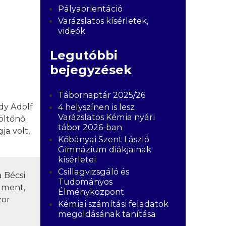
Pályaorientáció
Varázslatos kísérletek,
videók
Legutóbbi
bejegyzések
Tábornaptár 2025/26
dy Adolf
4 helyszínen is lesz
Varázslatos Kémia nyári
öltőnő.
tábor 2026-ban
a volt,
Kőbányai Szent László
Gimnázium diákjainak
kísérletei
Csillagvizsgáló és
 Bécsi
Tudományos
 ment,
Élményközpont
zor
Kémiai számítási feladatok
megoldásának tanítása