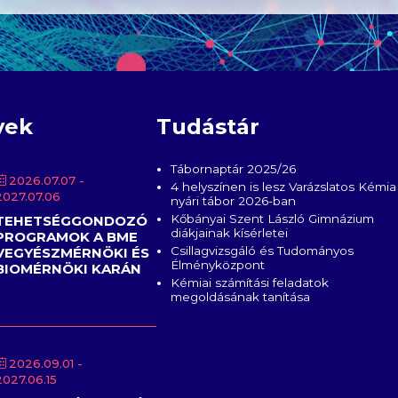
yek
Tudástár
Tábornaptár 2025/26
2026.07.07
-
4 helyszínen is lesz Varázslatos Kémia
2027.07.06
nyári tábor 2026-ban
Kőbányai Szent László Gimnázium
TEHETSÉGGONDOZÓ
diákjainak kísérletei
PROGRAMOK A BME
Csillagvizsgáló és Tudományos
VEGYÉSZMÉRNÖKI ÉS
Élményközpont
BIOMÉRNÖKI KARÁN
Kémiai számítási feladatok
megoldásának tanítása
2026.09.01
-
2027.06.15