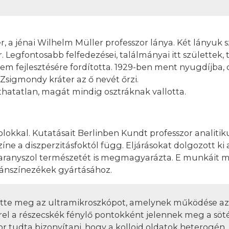
 a jénai Wilhelm Müller professzor lánya. Két lányuk s
 Legfontosabb felfedezései, találmányai itt születtek, 
yetem fejlesztésére fordította. 1929-ben ment nyugdíjba
Zsigmondy kráter az ő nevét őrzi.
atatlan, magát mindig osztráknak vallotta.
olokkal. Kutatásait Berlinben Kundt professzor analiti
ne a diszperzitásfoktól függ. Eljárásokat dolgozott ki 
ált aranyszol természetét is megmagyarázta. E munkáit 
lánszínezékek gyártásához.
tette meg az ultramikroszkópot, amelynek működése az
rel a részecskék fénylő pontokként jelennek meg a söt
or tudta bizonyítani, hogy a kolloid oldatok heterogén