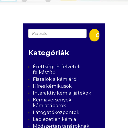
Keresés
Kategóriák
Érettségi és felvételi
felkészítő
Fiatalok a kémiáról
Híres kémikusok
Interaktív kémiai játékok
Kémiaversenyek,
kémiatáborok
Látogatóközpontok
Leplezetlen kémia
Módszertan tanároknak