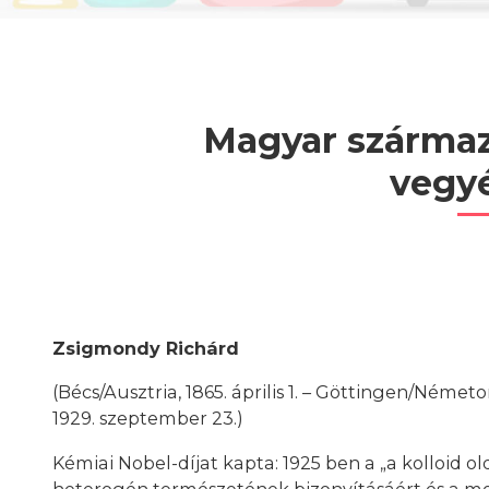
Magyar származ
vegy
Zsigmondy Richárd
(Bécs/Ausztria, 1865. április 1. – Göttingen/Németo
1929. szeptember 23.)
Kémiai Nobel-díjat kapta: 1925 ben a „a kolloid o
heterogén természetének bizonyításáért és a m