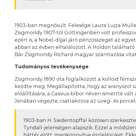
1903-ban megnősült. Felesége Laura Lujza Müller,
Zsigmondy 1907-től Göttingenben volt professzor.
ezért is, a Nobel-díjjal járó pénzösszeget az eg
abban az évben elhalálozott. A Holdon található 
Bár Zsigmondy Richard magyar származása vitath
Tudományos tevékenysége
Zsigmondy 1890 óta foglalkozott a kolloid fémsz
kezdte meg. Megállapította, hogy az aranyszol szí
előállítására, a Cassius-bíbor néven ismertté v
Jénában végezte, csatlakozva az üveg- és porce
1903-ban H. Siedentopffal közösen szerkesz
Tyndall-jelenségen alapszik. Ezzel a módszer
háttér előtt, megkönnyítve észlelésüket. Ekk