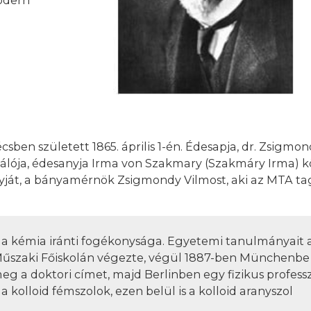
en született 1865. április 1-én. Édesapja, dr. Zsigmon
alálója, édesanyja Irma von Szakmary (Szakmáry Irma) k
át, a bányamérnök Zsigmondy Vilmost, aki az MTA tagj
 kémia iránti fogékonysága. Egyetemi tanulmányait a
Műszaki Főiskolán végezte, végül 1887-ben Münchenbe
eg a doktori címet, majd Berlinben egy fizikus profess
 a kolloid fémszolok, ezen belül is a kolloid aranyszol