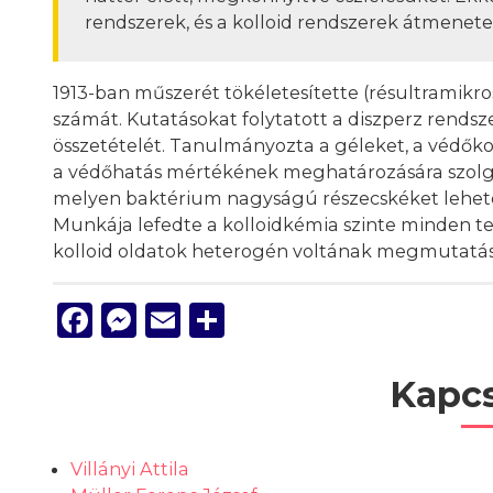
rendszerek, és a kolloid rendszerek átmenete
1913-ban műszerét tökéletesítette (résultramikr
számát. Kutatásokat folytatott a diszperz rendsz
összetételét. Tanulmányozta a géleket, a védők
a védőhatás mértékének meghatározására szolgált
melyen baktérium nagyságú részecskéket lehetet
Munkája lefedte a kolloidkémia szinte minden terü
kolloid oldatok heterogén voltának megmutatásáv
Facebook
Messenger
Email
Ossza
meg
Kapcs
Villányi Attila