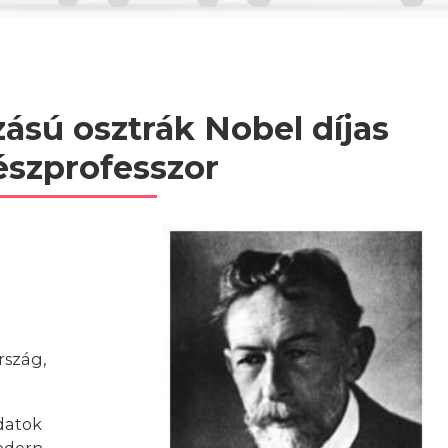
ású osztrák Nobel díjas
észprofesszor
rszág,
ldatok
odern