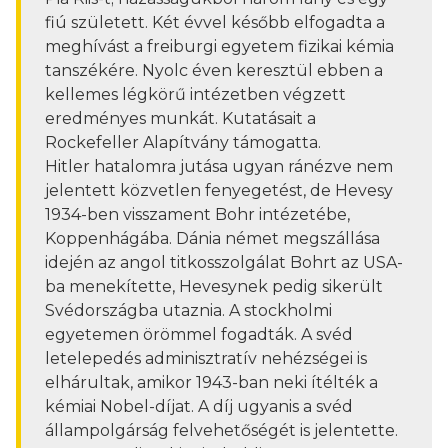
fiú született. Két évvel később elfogadta a
meghívást a freiburgi egyetem fizikai kémia
tanszékére. Nyolc éven keresztül ebben a
kellemes légkörű intézetben végzett
eredményes munkát. Kutatásait a
Rockefeller Alapítvány támogatta.
Hitler hatalomra jutása ugyan ránézve nem
jelentett közvetlen fenyegetést, de Hevesy
1934-ben visszament Bohr intézetébe,
Koppenhágába. Dánia német megszállása
idején az angol titkosszolgálat Bohrt az USA-
ba menekítette, Hevesynek pedig sikerült
Svédországba utaznia. A stockholmi
egyetemen örömmel fogadták. A svéd
letelepedés adminisztratív nehézségei is
elhárultak, amikor 1943-ban neki ítélték a
kémiai Nobel-díjat. A díj ugyanis a svéd
állampolgárság felvehetőségét is jelentette.