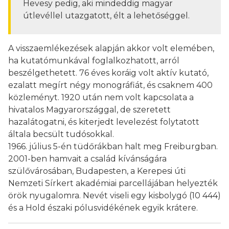
Hevesy pedig, aki mindeddig magyar
útlevéllel utazgatott, élt a lehetőséggel.
A visszaemlékezések alapján akkor volt elemében,
ha kutatómunkával foglalkozhatott, arról
beszélgethetett. 76 éves koráig volt aktív kutató,
ezalatt megírt négy monográfiát, és csaknem 400
közleményt. 1920 után nem volt kapcsolata a
hivatalos Magyarországgal, de szeretett
hazalátogatni, és kiterjedt levelezést folytatott
általa becsült tudósokkal.
1966. július 5-én tüdőrákban halt meg Freiburgban.
2001-ben hamvait a család kívánságára
szülővárosában, Budapesten, a Kerepesi úti
Nemzeti Sírkert akadémiai parcellájában helyezték
örök nyugalomra. Nevét viseli egy kisbolygó (10 444)
és a Hold északi pólusvidékének egyik krátere.