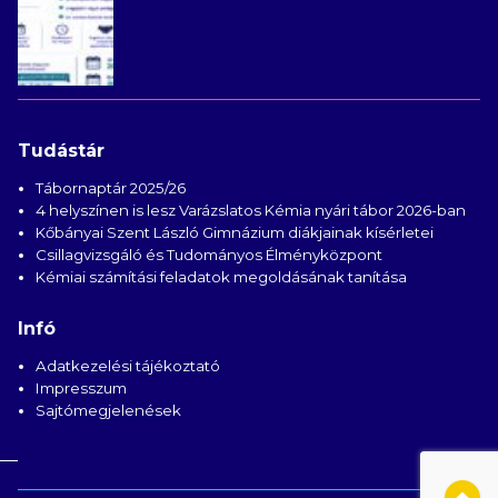
Tudástár
Tábornaptár 2025/26
4 helyszínen is lesz Varázslatos Kémia nyári tábor 2026-ban
Kőbányai Szent László Gimnázium diákjainak kísérletei
Csillagvizsgáló és Tudományos Élményközpont
Kémiai számítási feladatok megoldásának tanítása
Infó
Adatkezelési tájékoztató
Impresszum
Sajtómegjelenések