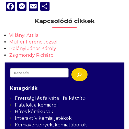
Facebook
Messenger
Email
Ossza
meg
Kapcsolódó cikkek
Villányi Attila
Müller Ferenc József
Polányi János Károly
Zsigmondy Richárd
Keresés
Kategóriák
Érettségi és felvételi felkészítő
Fiatalok a kémiáról
Híres kémikusok
Interaktív kémiai játékok
Kémiaversenyek, kémiatáborok