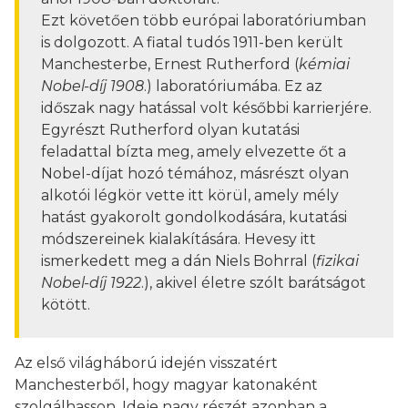
Ezt követően több európai laboratóriumban
is dolgozott. A fiatal tudós 1911-ben került
Manchesterbe, Ernest Rutherford (
kémiai
Nobel-díj 1908
.) laboratóriumába. Ez az
időszak nagy hatással volt későbbi karrierjére.
Egyrészt Rutherford olyan kutatási
feladattal bízta meg, amely elvezette őt a
Nobel-díjat hozó témához, másrészt olyan
alkotói légkör vette itt körül, amely mély
hatást gyakorolt gondolkodására, kutatási
módszereinek kialakítására. Hevesy itt
ismerkedett meg a dán Niels Bohrral (
fizikai
Nobel-díj 1922
.), akivel életre szólt barátságot
kötött.
Az első világháború idején visszatért
Manchesterből, hogy magyar katonaként
szolgálhasson. Ideje nagy részét azonban a