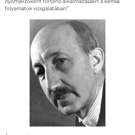
nyomjelzőként történő alkalmazásáért a kémiai
folyamatok vizsgálatában”