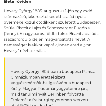
Élete röviden
Hevesy György 1885. augusztus 1-jén egy zsidó
származású, kikeresztelkedett család nyolc
gyermeke közül ötödikként született Budapesten.
Szülei Bischitz Lajos és Schossberger Eugénia
(Jenny). A nagyiparos, földbirtokos Bischitz család a
századforduló idején magyarosította nevét. A
nemességet is ekkor kapták, innen ered a „von
Hevesy” névhasználat.
Hevesy György 1903-ban a budapesti Piarista
Gimnáziumban érettségizett.
Vegyészmérnök-hallgatóként a budapesti
Királyi Magyar Tudományegyetemre járt,
majd tanulmányait Berlinben folytatta.
Diplomát a freiburgi egyetemen szerzett,
ahol 1908-ban doktorált.