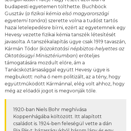
budapesti egyetemen tölthette. Buchböck
Gusztáv (
a fizikai kémia első magyarországi
egyetemi tanára
) szerette volna a tudóst tartós
hazai letelepedésre bírni, ezért az egyetemnek egy
Hevesy vezette fizikai kémia tanszék létesítését
javasolta. A tanszékalapítás ügye csak 1919 tavaszán,
Kármán Tódor (
közoktatási népbiztos-helyettes az
Oktatásügyi Minisztériumban
) erőteljes
támogatására mozdult előre, ám a
Tanácsköztársasággal együtt Hevesy ügye is
megbukott: noha ő nem politizált, az a tény, hogy
együttműködött Kármánnal, elég volt ahhoz, hogy
még az előadói jogot is megvonják tőle.
1920-ban Niels Bohr meghívása
Koppenhágába költözött. Itt alapított
családot is. 1924-ben feleségül vette a dán
Pia Riis-t; házasságukból három lány és egy