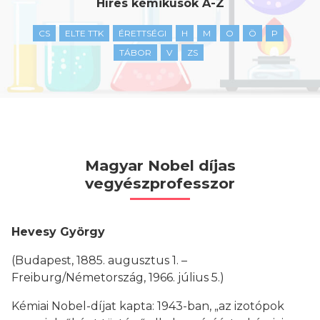
Híres kémikusok A-Z
CS
ELTE TTK
ÉRETTSÉGI
H
M
O
Ö
P
TÁBOR
V
ZS
Magyar Nobel díjas
vegyészprofesszor
Hevesy György
(Budapest, 1885. augusztus 1. –
Freiburg/Németország, 1966. július 5.)
Kémiai Nobel-díjat kapta: 1943-ban, „az izotópok