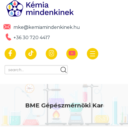
mke@kemiamindenkinek.hu
+36 30 720 4417
BME Gépészmérnöki Kar