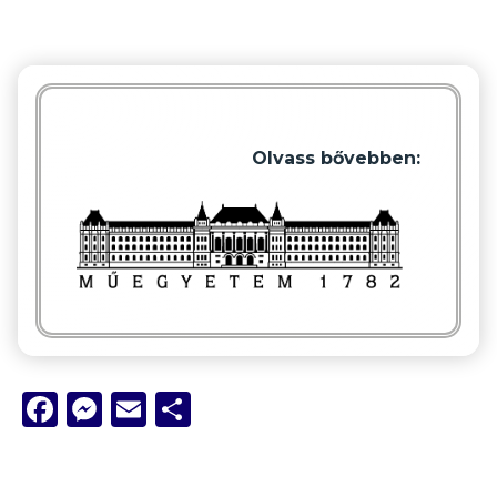
Olvass bővebben:
Facebook
Messenger
Email
Ossza
meg