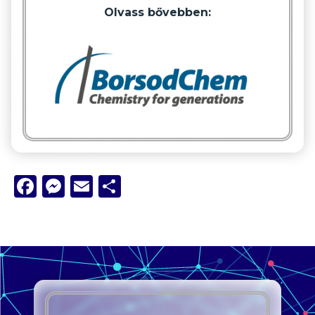
Olvass bővebben:
Facebook
Messenger
Email
Ossza
meg