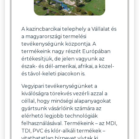
A kazincbarcikai telephely a Vállalat és
a magyarországi termelési
tevékenységünk központja. A
termékeink nagy részét Európában
értékesítjük, de jelen vagyunk az
észak- és dél-amerikai, afrikai, a közel-
és távol-keleti piacokon is.
Vegyipari tevékenységünket a
kiválóságra törekvés vezérli azzal a
céllal, hogy minőségi alapanyagokat
gyártsunk vásárlóink számára az
elérhető legjobb technológiák
felhasználásával. Termékeink – az MDI,
TDI, PVC és klór-alkáli termékek –
vitathatatlan hírnevet vívtak ki