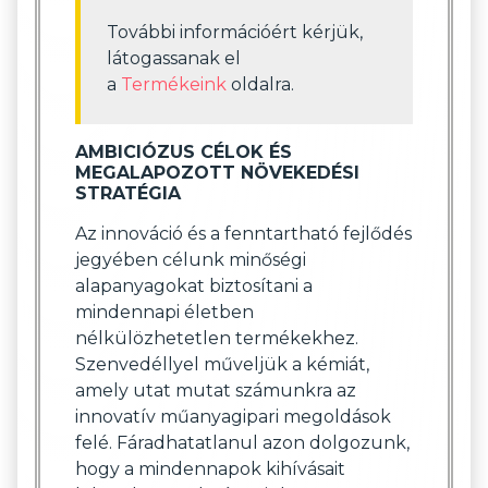
További információért kérjük,
látogassanak el
a
Termékeink
oldalra.
AMBICIÓZUS CÉLOK ÉS
MEGALAPOZOTT NÖVEKEDÉSI
STRATÉGIA
Az innováció és a fenntartható fejlődés
jegyében célunk minőségi
alapanyagokat biztosítani a
mindennapi életben
nélkülözhetetlen termékekhez.
Szenvedéllyel műveljük a kémiát,
amely utat mutat számunkra az
innovatív műanyagipari megoldások
felé. Fáradhatatlanul azon dolgozunk,
hogy a mindennapok kihívásait