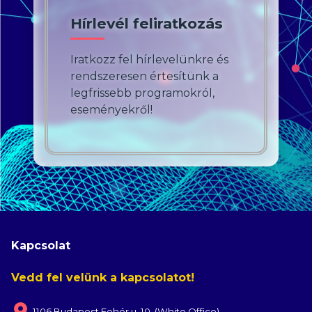
Hírlevél feliratkozás
Iratkozz fel hírlevelünkre és
rendszeresen értesítünk a
legfrissebb programokról,
eseményekről!
Kapcsolat
Vedd fel velünk a kapcsolatot!
1106 Budapest Fehér u. 10. (White Office)