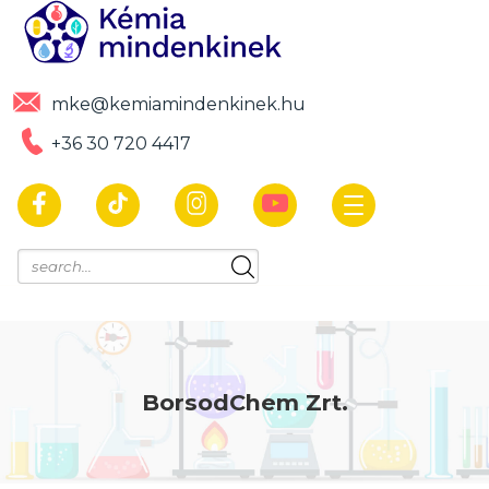
mke@kemiamindenkinek.hu
+36 30 720 4417
BorsodChem Zrt.