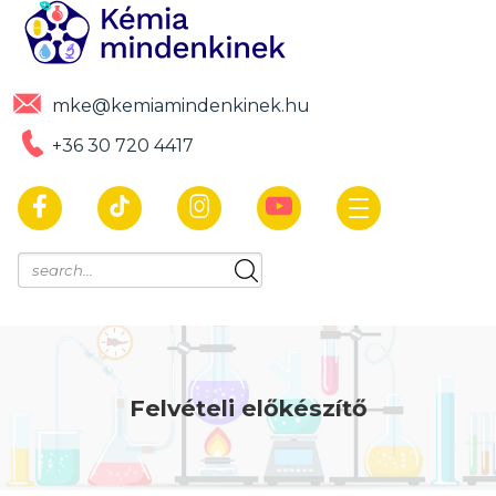
mke@kemiamindenkinek.hu
+36 30 720 4417
Felvételi előkészítő