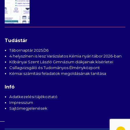
Tudástár
Tábornaptár 2025/26
4 helyszínen is lesz Varázslatos Kémia nyári tábor 2026-ban
Kőbányai Szent László Gimnázium diákjainak kísérletei
Csillagvizsgáló és Tudományos Élményközpont
Kémiai számítási feladatok megoldásának tanítása
Infó
Adatkezelési tájékoztató
Impresszum
Sajtómegjelenések