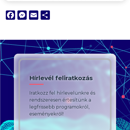
Facebook
Messenger
Email
Ossza
meg
Hírlevél feliratkozás
Iratkozz fel hírlevelünkre és
rendszeresen értesítünk a
legfrissebb programokról,
eseményekről!