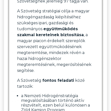
Szövetségnek jelenleg 97 tagja van.
A Szövetség stratégiai célja a magyar
hidrogéngazdaság kiépítéséhez
szükséges ipari, gazdasági és
tudományos
együttműködés
szakmai kereteinek biztosítása
, a
magyar piacon érdekelt szereplők
szervezett együttműködésének
megteremtése, mindezek révén a
hazai hidrogénszektor
megteremtésének, megerősítésének
segítése.
A Szövetség
fontos feladati
közé
tartozik:
a Nemzeti Hidrogénstratégia
megvalósításában történő aktív
részvételt, ezen belül különösen a
Zöld Kamion Program