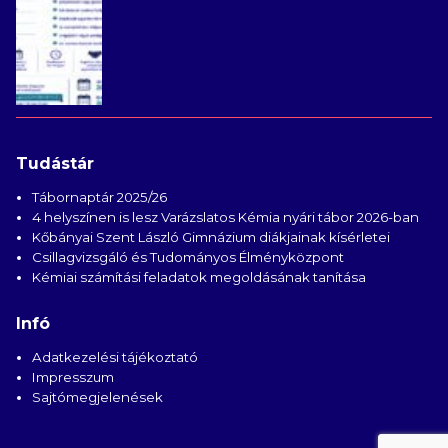
Tudástár
Tábornaptár 2025/26
4 helyszínen is lesz Varázslatos Kémia nyári tábor 2026-ban
Kőbányai Szent László Gimnázium diákjainak kísérletei
Csillagvizsgáló és Tudományos Élményközpont
Kémiai számítási feladatok megoldásának tanítása
Infó
Adatkezelési tájékoztató
Impresszum
Sajtómegjelenések