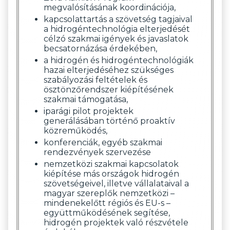
megvalósításának koordinációja,
kapcsolattartás a szövetség tagjaival
a hidrogéntechnológia elterjedését
célzó szakmai igények és javaslatok
becsatornázása érdekében,
a hidrogén és hidrogéntechnológiák
hazai elterjedéséhez szükséges
szabályozási feltételek és
ösztönzőrendszer kiépítésének
szakmai támogatása,
iparági pilot projektek
generálásában történő proaktív
közreműködés,
konferenciák, egyéb szakmai
rendezvények szervezése
nemzetközi szakmai kapcsolatok
kiépítése más országok hidrogén
szövetségeivel, illetve vállalataival a
magyar szereplők nemzetközi –
mindenekelőtt régiós és EU-s –
együttműködésének segítése,
hidrogén projektek való részvétele