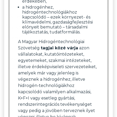
érdekében,
a hidrogénhez,
hidrogéntechnológiákhoz
kapcsolódó – ezek környezet- és
klímavédelmi, gazdaságfejlesztési
előnyeit bemutató – társadalmi
tájékoztatás, tudatformálás.
A Magyar Hidrogéntechnológiai
Szövetség
tagjai közé várja
azon
vállalatokat, kutatóintézeteket,
egyetemeket, szakmai intézeteket,
illetve érdeképviseleti szervezeteiket,
amelyek már vagy jelenleg is
végeznek a hidrogénhez, illetve
hidrogén-technológiákhoz
kapcsolódó valamilyen alkalmazási,
K+F+I vagy esetleg gyártási,
rendszerintegrációs tevékenységet
vagy pedig a jövőben terveznek ilyet
végezni, illetve be kívánnak