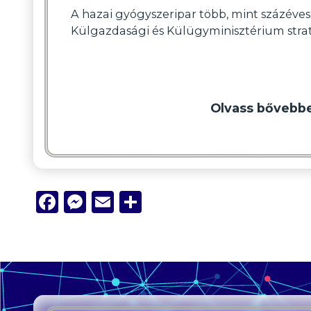
A hazai gyógyszeripar több, mint százéves
Külgazdasági és Külügyminisztérium strat
Olvass bővebb
Facebook
Messenger
Email
Ossza
meg