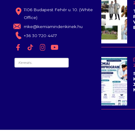
1106 Budapest Fehér u. 10. (White
Office)
mke@kemiamindenkinek.hu
+36 30 720 4417
Keresés