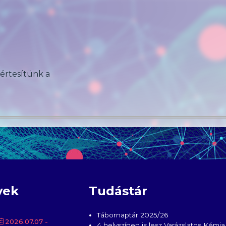
 értesítünk a
yek
Tudástár
Tábornaptár 2025/26
2026.07.07
-
4 helyszínen is lesz Varázslatos Kémia