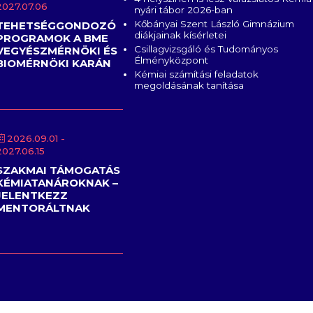
2027.07.06
nyári tábor 2026-ban
Kőbányai Szent László Gimnázium
TEHETSÉGGONDOZÓ
diákjainak kísérletei
PROGRAMOK A BME
Csillagvizsgáló és Tudományos
VEGYÉSZMÉRNÖKI ÉS
Élményközpont
BIOMÉRNÖKI KARÁN
Kémiai számítási feladatok
megoldásának tanítása
2026.09.01
-
2027.06.15
SZAKMAI TÁMOGATÁS
KÉMIATANÁROKNAK –
JELENTKEZZ
MENTORÁLTNAK