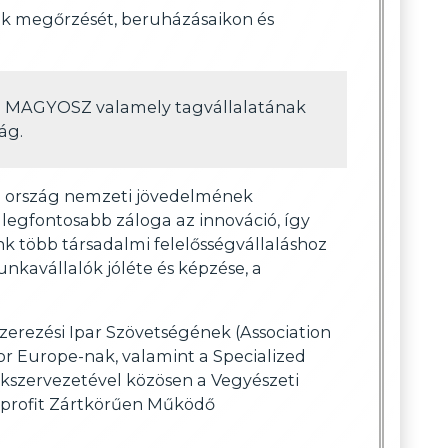
ük megőrzését, beruházásaikon és
a MAGYOSZ valamely tagvállalatának
ág.
az ország nemzeti jövedelmének
 legfontosabb záloga az innováció, így
ink több társadalmi felelősségvállaláshoz
nkavállalók jóléte és képzése, a
rezési Ipar Szövetségének (Association
or Europe-nak, valamint a Specialized
kszervezetével közösen a Vegyészeti
profit Zártkörűen Működő