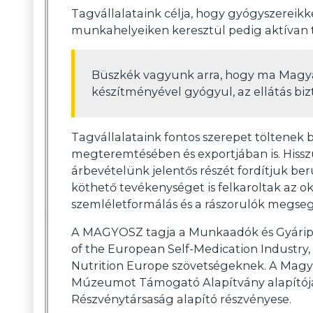
Tagvállalataink célja, hogy gyógyszerei
munkahelyeiken keresztül pedig aktívan
Büszkék vagyunk arra, hogy ma Magy
készítményével gyógyul, az ellátás bi
Tagvállalataink fontos szerepet töltenek
megteremtésében és exportjában is. Hisszü
árbevételünk jelentős részét fordítjuk ber
köthető tevékenységet is felkaroltak az o
szemléletformálás és a rászorulók megseg
A MAGYOSZ tagja a Munkaadók és Gyáripar
of the European Self-Medication Industry,
Nutrition Europe szövetségeknek. A Magya
Múzeumot Támogató Alapítvány alapítója
Részvénytársaság alapító részvényese.