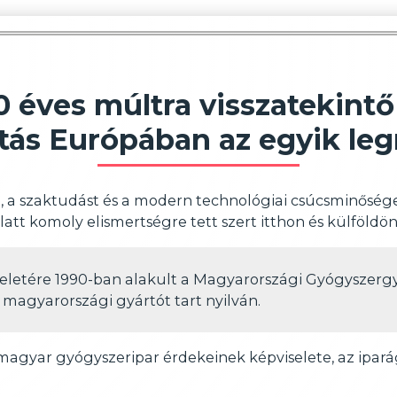
0 éves múltra visszatekint
ás Európában az egyik leg
t, a szaktudást és a modern technológiai csúcsminősége
att komoly elismertségre tett szert itthon és külföldö
eletére 1990-ban alakult a Magyarországi Gyógyszerg
magyarországi gyártót tart nyilván.
gyar gyógyszeripar érdekeinek képviselete, az iparág 