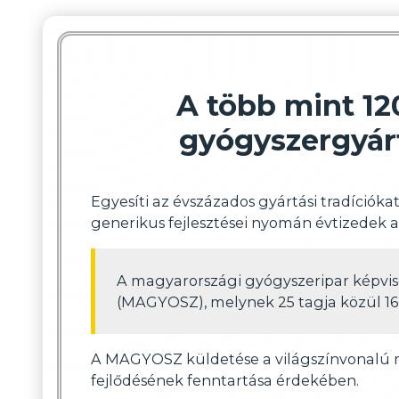
A több mint 12
gyógyszergyárt
Egyesíti az évszázados gyártási tradícióka
generikus fejlesztései nyomán évtizedek al
A magyarországi gyógyszeripar képvis
(MAGYOSZ), melynek 25 tagja közül 16 
A MAGYOSZ küldetése a világszínvonalú ma
fejlődésének fenntartása érdekében.