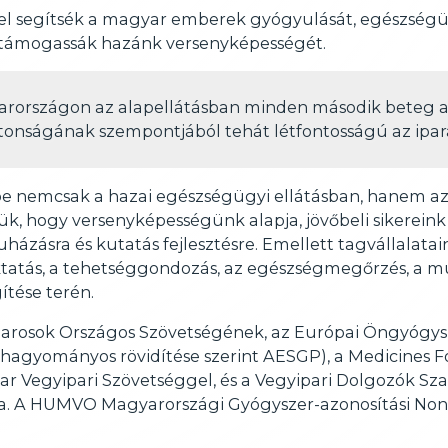
kkel segítsék a magyar emberek gyógyulását, egészség
 támogassák hazánk versenyképességét.
arországon az alapellátásban minden második beteg 
ztonságának szempontjából tehát létfontosságú az ipar
 be nemcsak a hazai egészségügyi ellátásban, hanem 
k, hogy versenyképességünk alapja, jövőbeli sikereink
uházásra és kutatás fejlesztésre. Emellett tagvállalata
ktatás, a tehetséggondozás, az egészségmegőrzés, a mu
ítése terén.
osok Országos Szövetségének, az Európai Öngyógysze
 hagyományos rövidítése szerint AESGP), a Medicines F
r Vegyipari Szövetséggel, és a Vegyipari Dolgozók Sza
. A HUMVO Magyarországi Gyógyszer-azonosítási Non