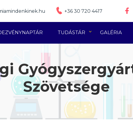
iamindenkinek.hu
+36 30 720 4417
DEZVÉNYNAPTÁR
TUDÁSTÁR
GALÉRIA
gi Gyógyszergyár
Szövetsége