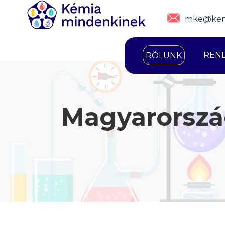
mke@kem
REN
RÓLUNK
Magyarorszá