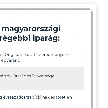
ő magyarországi
régebbi iparág:
t. Originális kutatási eredményei és
n egyaránt.
yártók Országos Szövetsége
évszázados tradícióinak és töretlen