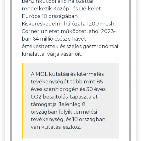
benzinkútból álló hálózattal
rendelkezik Közép- és Délkelet-
Európa 10 országában.
Kiskereskedelmi hálózata 1200 Fresh
Corner üzletet működtet, ahol 2023-
ban 64 millió csésze kávét
értékesítettek és széles gasztronómiai
kínálattal várja vásárlóit.
A MOL kutatási és kitermelési
tevékenységét több mint 85
éves szénhidrogén és 30 éves
CO2 besajtolási tapasztalat
támogatja. Jelenleg 8
országban folyik termelési
tevékenység, és 10 országban
van kutatási eszköz.