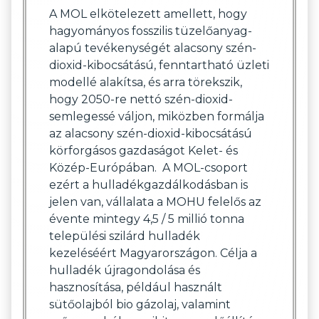
A MOL elkötelezett amellett, hogy
hagyományos fosszilis tüzelőanyag-
alapú tevékenységét alacsony szén-
dioxid-kibocsátású, fenntartható üzleti
modellé alakítsa, és arra törekszik,
hogy 2050-re nettó szén-dioxid-
semlegessé váljon, miközben formálja
az alacsony szén-dioxid-kibocsátású
körforgásos gazdaságot Kelet- és
Közép-Európában. A MOL-csoport
ezért a hulladékgazdálkodásban is
jelen van, vállalata a MOHU felelős az
évente mintegy 4,5 / 5 millió tonna
települési szilárd hulladék
kezeléséért Magyarországon. Célja a
hulladék újragondolása és
hasznosítása, például használt
sütőolajból bio gázolaj, valamint