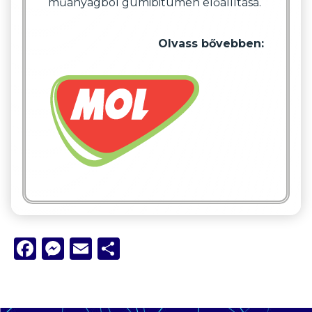
műanyagból gumibitumen előállítása.
Olvass bővebben:
Facebook
Messenger
Email
Ossza
meg