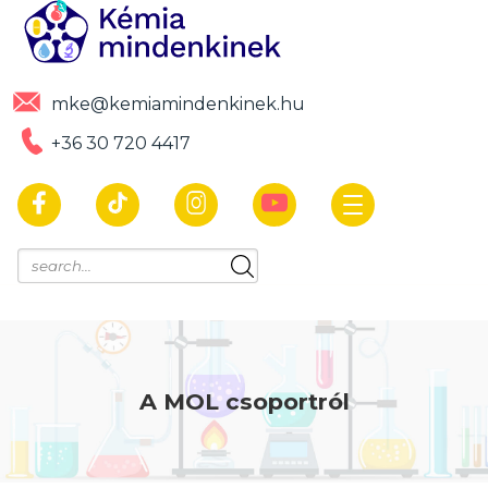
mke@kemiamindenkinek.hu
+36 30 720 4417
A MOL csoportról