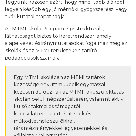
Tegyünk közösen azért, hogy minél több diákból
legyen később egy jó mérnöki, gyógyszerészi vagy
akár kutatói csapat tagja!
Az MTMI Iskola Program egy strukturált,
láthatóságot biztosító keretrendszer, amely
alapelveket és iránymutatásokat fogalmaz meg az
iskolák és az MTMI területeken tanító
pedagógusok számára.
Egy MTMI Iskolában az MTMI tanárok
közössége együttműködik egymással,
közösen dolgoznak az MTMI fókuszú oktatás
iskolán belüli népszerűsítésén, valamint aktív
külső szakmai és támogatói
kapcsolatrendszert építenek és
működtetnek: szülőkkel,
társintézményekkel, egyetemekkel és
vállalatokkal egyaránt.