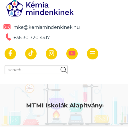
mke@kemiamindenkinek.hu
+36 30 720 4417
MTMI Iskolák Alapítvány