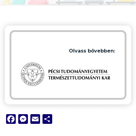
Olvass bővebben:
Facebook
Messenger
Email
Ossza
meg