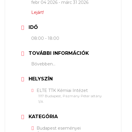
febr 04 2026
- márc 31 2026
Lejárt!
IDŐ
08:00 - 18:00
TOVÁBBI INFORMÁCIÓK
Bővebben...
HELYSZÍN
ELTE TTK Kémiai Intézet
1117 Budapest, Pázmány Péter sétány
1/A
KATEGÓRIA
Budapest eseményei