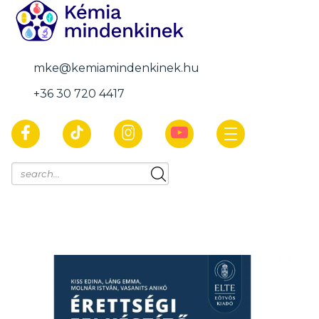
mke@kemiamindenkinek.hu
+36 30 720 4417