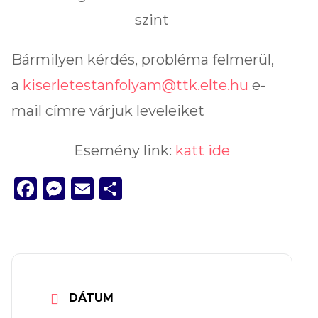
szint
Bármilyen kérdés, probléma felmerül,
a
kiserletestanfolyam@ttk.elte.hu
e-
mail címre várjuk leveleiket
Esemény link:
katt ide
Facebook
Messenger
Email
Ossza
meg
DÁTUM