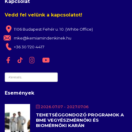
Kapcsolat
Vedd fel velünk a kapcsolatot!
1106 Budapest Fehér u. 10. (White Office)
mke@kemiamindenkinek.hu
+36 30 720 4417
Keresés
Események
2026.07.07
- 2027.07.06
TEHETSÉGGONDOZÓ PROGRAMOK A
BME VEGYÉSZMÉRNÖKI ÉS
BIOMÉRNÖKI KARÁN