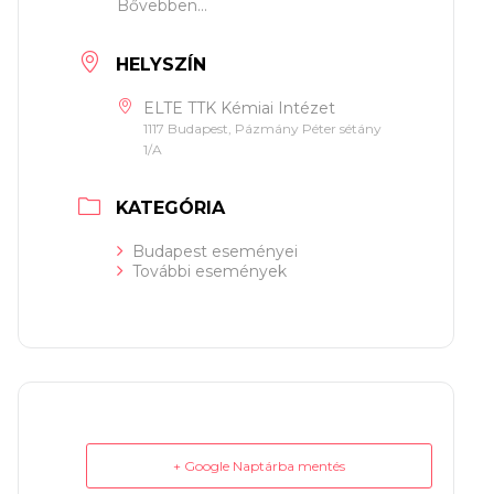
Bővebben...
HELYSZÍN
ELTE TTK Kémiai Intézet
1117 Budapest, Pázmány Péter sétány
1/A
KATEGÓRIA
Budapest eseményei
További események
+ Google Naptárba mentés