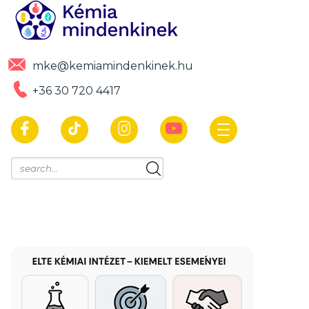
mke@kemiamindenkinek.hu
+36 30 720 4417