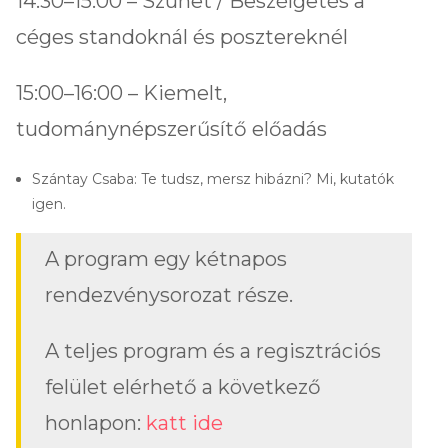
14:30–15:00 – Szünet / Beszélgetés a
céges standoknál és posztereknél
15:00–16:00 – Kiemelt,
tudománynépszerűsítő előadás
Szántay Csaba: Te tudsz, mersz hibázni? Mi, kutatók
igen.
A program egy kétnapos
rendezvénysorozat része.
A teljes program és a regisztrációs
felület elérhető a következő
honlapon:
katt ide