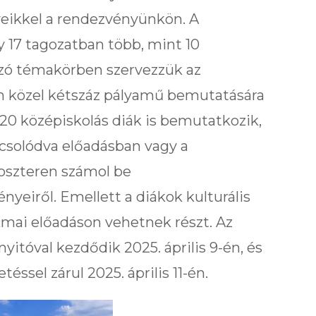
ikkel a rendezvényünkön. A
gy 17 tagozatban több, mint 10
zó témakörben szervezzük az
n közel kétszáz pályamű bemutatására
 20 középiskolás diák is bemutatkozik,
pcsolódva előadásban vagy a
oszteren számol be
eiről. Emellett a diákok kulturális
mai előadáson vehetnek részt. Az
tóval kezdődik 2025. április 9-én, és
ssel zárul 2025. április 11-én.