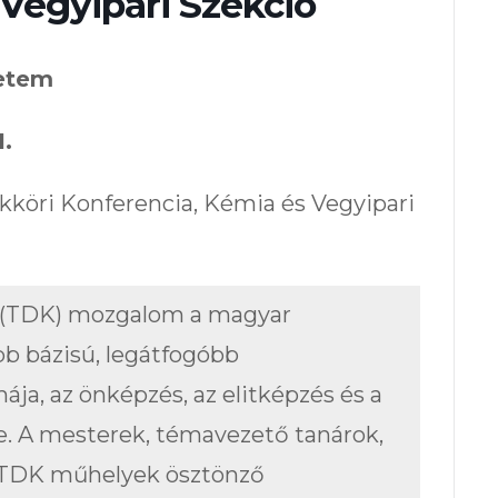
Vegyipari Szekció
yetem
1.
köri Konferencia, Kémia és Vegyipari
 (TDK) mozgalom a magyar
bb bázisú, legátfogóbb
ja, az önképzés, az elitképzés és a
e. A mesterek, témavezető tanárok,
ó TDK műhelyek ösztönző