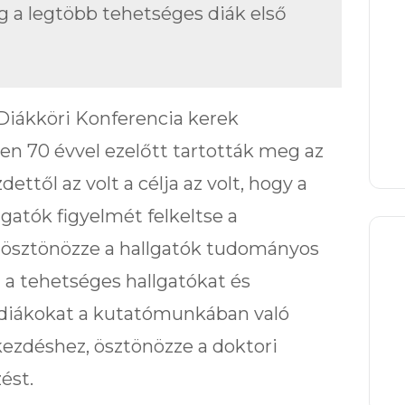
g a legtöbb tehetséges diák első
iákköri Konferencia kerek
en 70 évvel ezelőtt tartották meg az
ettől az volt a célja az volt, hogy a
gatók figyelmét felkeltse a
 ösztönözze a hallgatók tudományos
a tehetséges hallgatókat és
 diákokat a kutatómunkában való
kezdéshez, ösztönözze a doktori
ést.