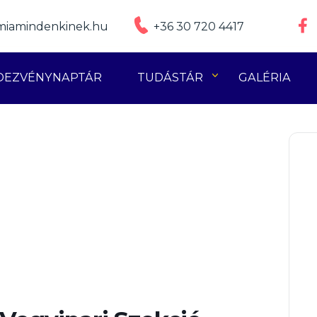
iamindenkinek.hu
+36 30 720 4417
DEZVÉNYNAPTÁR
TUDÁSTÁR
GALÉRIA