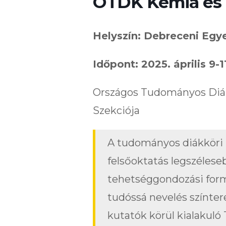
OTDK Kémia és 
Helyszín: Debreceni Eg
Időpont: 2025. április 9-1
Országos Tudományos Diák
Szekciója
A tudományos diákköri
felsőoktatás legszélese
tehetséggondozási formá
tudóssá nevelés színter
kutatók körül kialakul