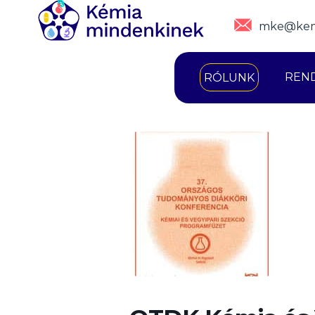
mke@kem
REN
RÓLUNK