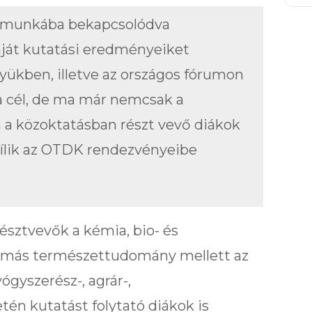
 munkába bekapcsolódva
aját kutatási eredményeiket
ükben, illetve az országos fórumon
 a cél, de ma már nemcsak a
 a közoktatásban részt vevő diákok
yílik az OTDK rendezvényeibe
észtvevők a kémia, bio- és
 más természettudomány mellett az
ógyszerész-, agrár-,
én kutatást folytató diákok is