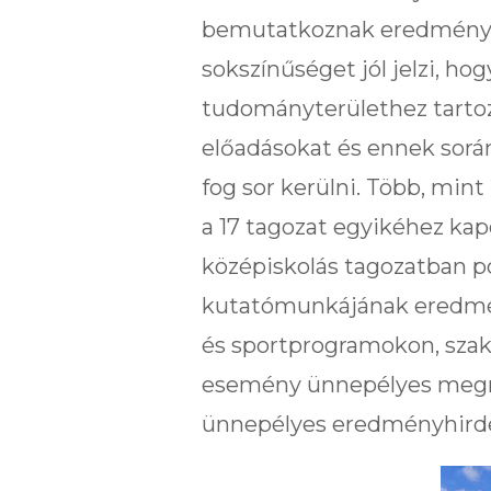
bemutatkoznak eredménye
sokszínűséget jól jelzi, ho
tudományterülethez tarto
előadásokat és ennek sorá
fog sor kerülni. Több, mint
a 17 tagozat egyikéhez ka
középiskolás tagozatban p
kutatómunkájának eredmény
és sportprogramokon, szak
esemény ünnepélyes megnyi
ünnepélyes eredményhirdeté