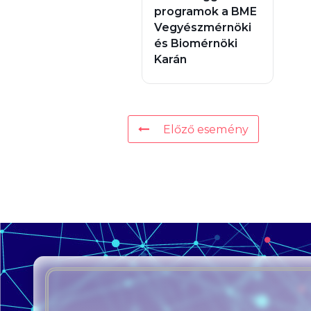
programok a BME
Vegyészmérnöki
és Biomérnöki
Karán
Előző esemény