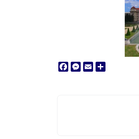
Facebook
Messenger
Email
Ossza
meg