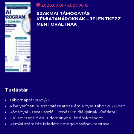
2026.09.01
- 2027.06.15
SZAKMAI TÁMOGATÁS
KÉMIATANÁROKNAK – JELENTKEZZ
MENTORÁLTNAK
Tudástár
Tábornaptár 2025/26
4 helyszínen is lesz Varázslatos Kémia nyári tábor 2026-ban
Kőbányai Szent László Gimnázium diákjainak kísérletei
Csillagvizsgáló és Tudományos Élményközpont
Kémiai számítási feladatok megoldásának tanítása