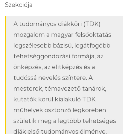
Szekciója
A tudományos diákköri (TDK)
mozgalom a magyar felsőoktatás
legszélesebb bázisú, legátfogóbb
tehetséggondozási formája, az
önképzés, az elitképzés és a
tudóssá nevelés színtere. A
mesterek, témavezető tanárok,
kutatók körül kialakuló TDK
műhelyek ösztönző légkörében
születik meg a legtöbb tehetséges
diák első tudományos élménye.