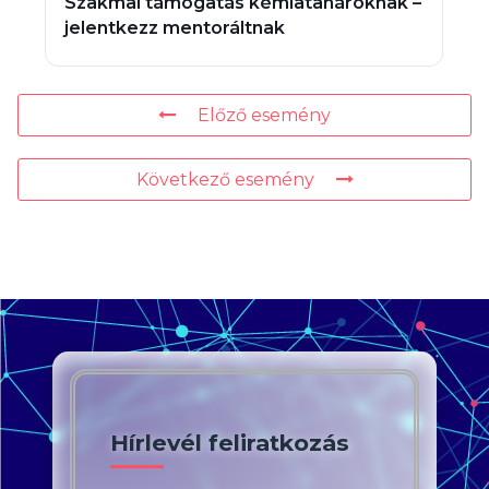
Szakmai támogatás kémiatanároknak –
jelentkezz mentoráltnak
Előző esemény
Következő esemény
Hírlevél feliratkozás