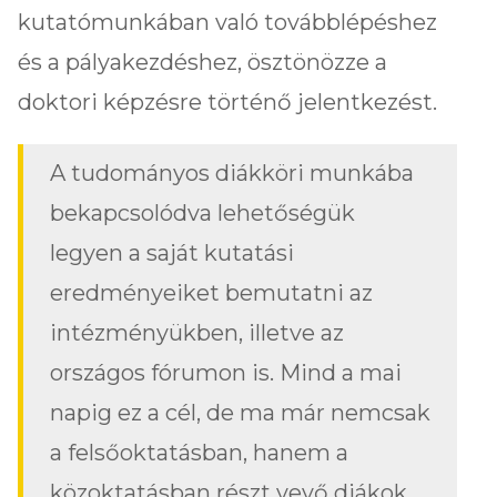
kutatómunkában való továbblépéshez
és a pályakezdéshez, ösztönözze a
doktori képzésre történő jelentkezést.
A tudományos diákköri munkába
bekapcsolódva lehetőségük
legyen a saját kutatási
eredményeiket bemutatni az
intézményükben, illetve az
országos fórumon is. Mind a mai
napig ez a cél, de ma már nemcsak
a felsőoktatásban, hanem a
közoktatásban részt vevő diákok