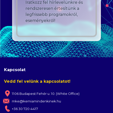
Iratkozz fel hírlevelünkre és
rendszeresen értesítünk a
legfrissebb programokról,
eseményekről!
Kapcsolat
Vedd fel velünk a kapcsolatot!
1106 Budapest Fehér u. 10. (White Office)
mke@kemiamindenkinek.hu
+36 30 720 4417