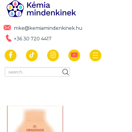
mke@kemiamindenkinek.hu
+36 30 720 4417