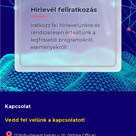
Hírlevél feliratkozás
Iratkozz fel hírlevelünkre és
rendszeresen értesítünk a
legfrissebb programokról,
eseményekről!
Kapcsolat
Vedd fel velünk a kapcsolatot!
1106 Budapest Fehér u. 10. (White Office)