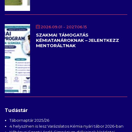
2026.09.01
- 2027.06.15
SZAKMAI TÁMOGATÁS
KÉMIATANÁROKNAK – JELENTKEZZ
MENTORÁLTNAK
Tudástár
Tábornaptár 2025/26
4 helyszínen is lesz Varázslatos Kémia nyári tábor 2026-ban
Kőbányai Szent László Gimnázium diákjainak kísérletei