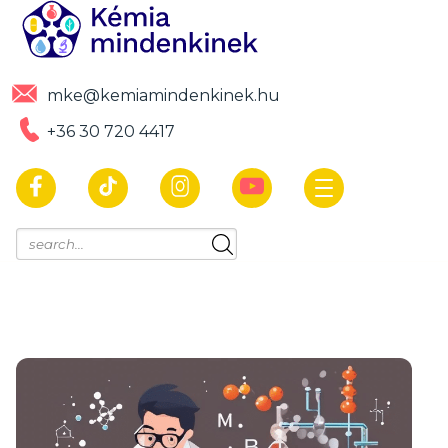
mke@kemiamindenkinek.hu
+36 30 720 4417