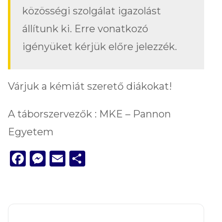
közösségi szolgálat igazolást
állítunk ki. Erre vonatkozó
igényüket kérjük előre jelezzék.
Várjuk a kémiát szerető diákokat!
A táborszervezők : MKE – Pannon
Egyetem
Facebook
Messenger
Email
Ossza
meg