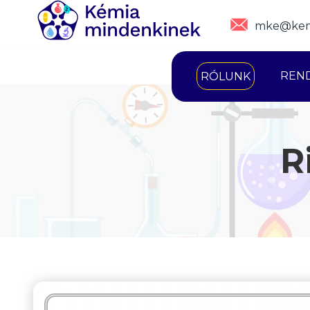
mke@kem
REN
RÓLUNK
R