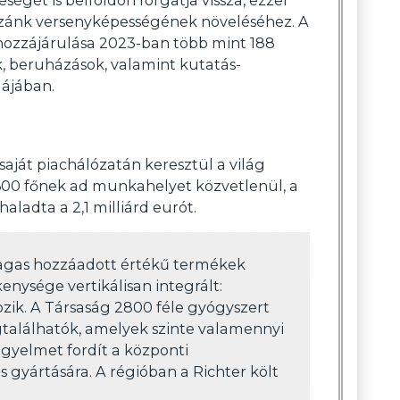
azánk versenyképességének növeléséhez. A
ozzájárulása 2023-ban több mint 188
ók, beruházások, valamint kutatás-
májában.
aját piachálózatán keresztül a világ
5600 főnek ad munkahelyet közvetlenül, a
ladta a 2,1 milliárd eurót.
magas hozzáadott értékű termékek
kenysége vertikálisan integrált:
zik. A Társaság 2800 féle gyógyszert
egtalálhatók, amelyek szinte valamennyi
igyelmet fordít a központi
s gyártására. A régióban a Richter költ