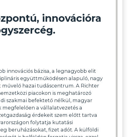
özpontú, innovációra
ógyszercég.
b innovációs bázisa, a legnagyobb elit
iplináris együttműködésen alapuló, nagy
t művelő hazai tudáscentrum. A Richter
 nemzetközi piacokon is meghatározó
ldi szakmai befektető nélkül, magyar
k megfelelően a vállalatvezetés a
tgazdaság érdekeit szem előtt tartva
rországon folytatja kutatási
meg beruházásokat, fizet adót. A külföldi
gét is belföldön forgatja vissza, ezzel