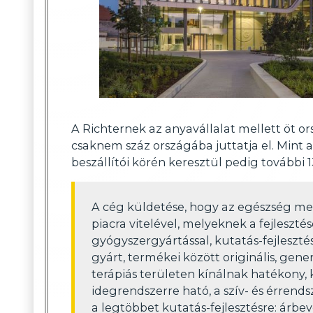
A Richternek az anyavállalat mellett öt o
csaknem száz országába juttatja el. Mint
beszállítói körén keresztül pedig további
A cég küldetése, hogy az egészség me
piacra vitelével, melyeknek a fejleszté
gyógyszergyártással, kutatás-fejleszt
gyárt, termékei között originális, gen
terápiás területen kínálnak hatékony, 
idegrendszerre ható, a szív- és érrends
a legtöbbet kutatás-fejlesztésre: árbevé