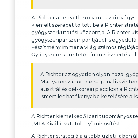
A Richter az egyetlen olyan hazai gyógysz
kiemelt szerepet töltött be a Richter str
gyógyszerkutatási központja. A Richter ki
gyógyszeripar szempontjából is egyedüláll
készítmény immár a világ számos régiójáb
Gyógyszere kitüntető címmel ismerték el.
A Richter az egyetlen olyan hazai gyóg
Magyarországon, de regionális szinten
ausztrál és dél-koreai piacokon a Rich
ismert leghatékonyabb kezelésére alk
A Richter kiemelkedő ipari tudományos t
„MTA Kiváló Kutatóhely” minősítést.
A Richter stratégiája a több üzleti lábon á