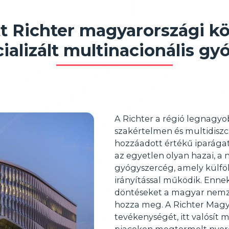
tt Richter magyarországi k
cializált multinacionális gy
A Richter a régió legnagyob
szakértelmen és multidiszc
hozzáadott értékű iparága
az egyetlen olyan hazai, a
gyógyszercég, amely külfö
irányítással működik. Enne
döntéseket a magyar nemze
hozza meg. A Richter Magya
tevékenységét, itt valósít 
piacokon megtermelt nyeresé