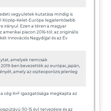
edeti vegyületek kutatása mindig is
val Közép-Kelet-Európa legjelentősebb
re irányul. Ezen a téren a magyar
amerikai piacon 2016-tól; az originális
ét Innovációs Nagydíjjal és az Év
olytat, amelyek nemcsak
2019-ben bevezették az európai, japán,
ményét, amely az oszteoporózis jelenleg
n a cég K+F igazgatósága megkapta az
hosszútávú (10-15 év) tervezésre és az