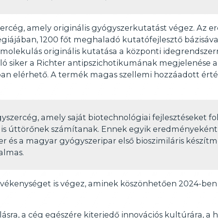
ercég, amely originális gyógyszerkutatást végez. Az er
atégiájában, 1200 főt meghaladó kutatófejlesztő bázisá
smolekulás originális kutatása a központi idegrendszer
ó siker a Richter antipszichotikumának megjelenése az 
an elérhető. A termék magas szellemi hozzáadott érték
yszercég, amely saját biotechnológiai fejlesztéseket f
 is úttörőnek számítanak. Ennek egyik eredményeként 
ter és a magyar gyógyszeripar első bioszimiláris készít
almas.
evékenységet is végez, aminek köszönhetően 2024-be
llásra, a cég egészére kiterjedő innovációs kultúrára, a 