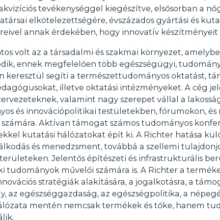
akvizíciós tevékenységgel kiegészítve, elsősorban a nő
rsai elkötelezettségére, évszázados gyártási és kutat
reivel annak érdekében, hogy innovatív készítményeit 
tos volt az a társadalmi és szakmai környezet, amelyb
odik, ennek megfelelően több egészségügyi, tudomán
on keresztül segíti a természettudományos oktatást, t
agógusokat, illetve oktatási intézményeket. A cég je
rvezeteknek, valamint nagy szerepet vállal a lakoss
os és innovációpolitikai testületekben, fórumokon, és
k számára. Aktívan támogat számos tudományos konfere
kel kutatási hálózatokat épít ki. A Richter hatása külö
azdálkodás és menedzsment, továbbá a szellemi tulajdo
ületeken. Jelentős építészeti és infrastrukturális beru
i tudományok művelői számára is. A Richter a termékei
nnovációs stratégiák alakítására, a jogalkotásra, a támo
gy, az egészséggazdaság, az egészségpolitika, a népegé
ághálózata mentén nemcsak termékek és tőke, hanem tud
lik.