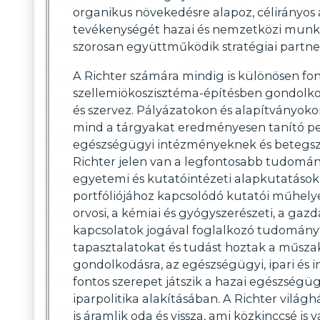
organikus növekedésre alapoz, célirányos 
tevékenységét hazai és nemzetközi munkatá
szorosan együttműködik stratégiai partne
A Richter számára mindig is különösen fon
szellemiökoszisztéma-építésben gondolk
és szervez. Pályázatokon és alapítványok
mind a tárgyakat eredményesen tanító ped
egészségügyi intézményeknek és betegsze
Richter jelen van a legfontosabb tudomány
egyetemi és kutatóintézeti alapkutatáso
portfóliójához kapcsolódó kutatói műhelyek
orvosi, a kémiai és gyógyszerészeti, a g
kapcsolatok jogával foglalkozó tudományter
tapasztalatokat és tudást hoztak a műszak
gondolkodásra, az egészségügyi, ipari és i
fontos szerepet játszik a hazai egészségü
iparpolitika alakításában. A Richter vil
is áramlik oda és vissza, ami közkinccsé is vá