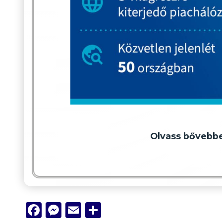
Olvass bővebb
Facebook
Messenger
Email
Ossza