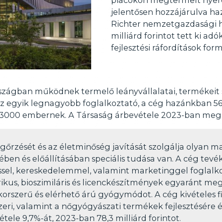
jelentősen hozzájárulva h
Richter nemzetgazdasági h
milliárd forintot tett ki ad
fejlesztési ráfordítások for
rszágban működnek termelő leányvállalatai, termékeit s
 az egyik legnagyobb foglalkoztató, a cég hazánkban 
 13000 embernek. A Társaság árbevétele 2023-ban megha
gőrzését és az életminőség javítását szolgálja olyan 
sében és előállításában speciális tudása van. A cég tevé
éssel, kereskedelemmel, valamint marketinggel foglalko
erikus, bioszimiláris és licenckészítmények egyaránt m
korszerű és elérhető árú gyógymódot. A cég kivételes f
zeri, valamint a nőgyógyászati termékek fejlesztésére é
tele 9,7%-át, 2023-ban 78,3 milliárd forintot.