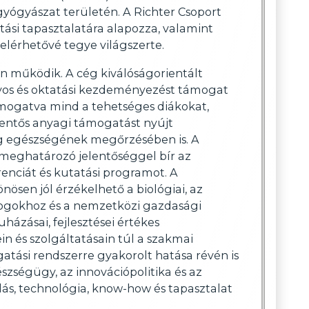
gyógyászat területén. A Richter Csoport
ási tapasztalatára alapozza, valamint
elérhetővé tegye világszerte.
en működik. A cég kiválóságorientált
yos és oktatási kezdeményezést támogat
ámogatva mind a tehetséges diákokat,
lentős anyagi támogatást nyújt
ág egészségének megőrzésében is. A
 meghatározó jelentőséggel bír az
nciát és kutatási programot. A
nösen jól érzékelhető a biológiai, az
njogokhoz és a nemzetközi gazdasági
házásai, fejlesztései értékes
n és szolgáltatásain túl a szakmai
gatási rendszerre gyakorolt hatása révén is
szségügy, az innovációpolitika és az
ás, technológia, know-how és tapasztalat