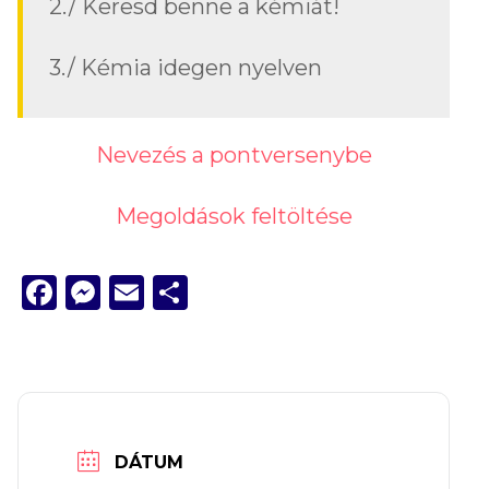
2./ Keresd benne a kémiát!
3./ Kémia idegen nyelven
Nevezés a pontversenybe
Megoldások feltöltése
Facebook
Messenger
Email
Ossza
meg
DÁTUM