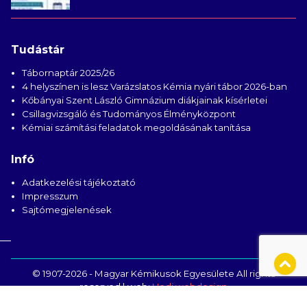
Tudástár
Tábornaptár 2025/26
4 helyszínen is lesz Varázslatos Kémia nyári tábor 2026-ban
Kőbányai Szent László Gimnázium diákjainak kísérletei
Csillagvizsgáló és Tudományos Élményközpont
Kémiai számítási feladatok megoldásának tanítása
Infó
Adatkezelési tájékoztató
Impresszum
Sajtómegjelenések
© 1907-2026 - Magyar Kémikusok Egyesülete All rights
reserved | web:
Hedi webdesign