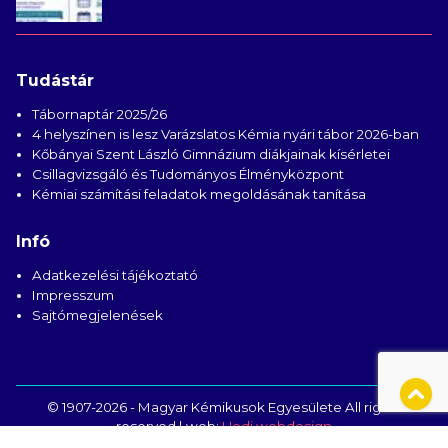
Tudástár
Tábornaptár 2025/26
4 helyszínen is lesz Varázslatos Kémia nyári tábor 2026-ban
Kőbányai Szent László Gimnázium diákjainak kísérletei
Csillagvizsgáló és Tudományos Élményközpont
Kémiai számítási feladatok megoldásának tanítása
Infó
Adatkezelési tájékoztató
Impresszum
Sajtómegjelenések
© 1907-2026 - Magyar Kémikusok Egyesülete All rights
reserved | web:
Hedi webdesign