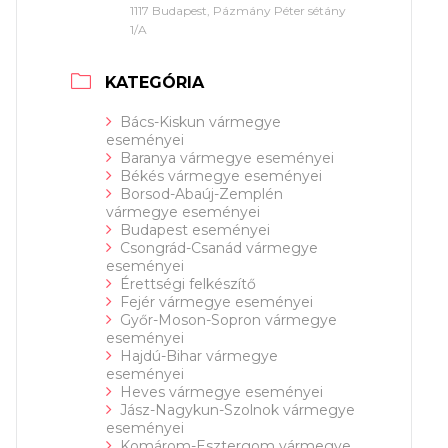
1117 Budapest, Pázmány Péter sétány
1/A
KATEGÓRIA
Bács-Kiskun vármegye
eseményei
Baranya vármegye eseményei
Békés vármegye eseményei
Borsod-Abaúj-Zemplén
vármegye eseményei
Budapest eseményei
Csongrád-Csanád vármegye
eseményei
Érettségi felkészítő
Fejér vármegye eseményei
Győr-Moson-Sopron vármegye
eseményei
Hajdú-Bihar vármegye
eseményei
Heves vármegye eseményei
Jász-Nagykun-Szolnok vármegye
eseményei
Komárom-Esztergom vármegye