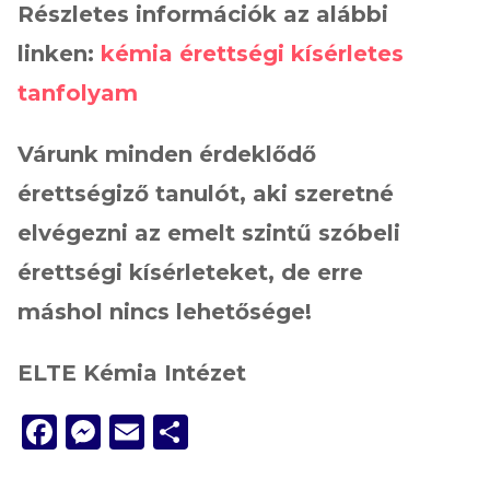
Részletes információk az alábbi
linken:
kémia érettségi kísérletes
tanfolyam
Várunk minden érdeklődő
érettségiző tanulót, aki szeretné
elvégezni az emelt szintű szóbeli
érettségi kísérleteket, de erre
máshol nincs lehetősége!
ELTE Kémia Intézet
Facebook
Messenger
Email
Ossza
meg