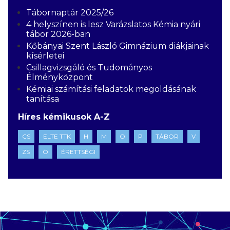
Tábornaptár 2025/26
4 helyszínen is lesz Varázslatos Kémia nyári
tábor 2026-ban
Kőbányai Szent László Gimnázium diákjainak
kísérletei
Csillagvizsgáló és Tudományos
Élményközpont
Kémiai számítási feladatok megoldásának
tanítása
Híres kémikusok A-Z
CS
ELTE TTK
H
M
O
P
TÁBOR
V
ZS
Ö
ÉRETTSÉGI