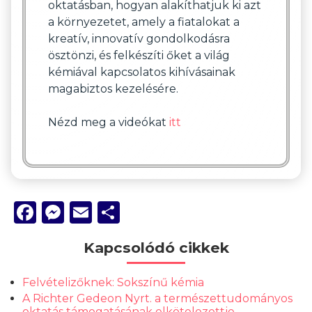
oktatásban, hogyan alakíthatjuk ki azt
a környezetet, amely a fiatalokat a
kreatív, innovatív gondolkodásra
ösztönzi, és felkészíti őket a világ
kémiával kapcsolatos kihívásainak
magabiztos kezelésére.
Nézd meg a videókat
itt
Facebook
Messenger
Email
Ossza
meg
Kapcsolódó cikkek
Felvételizőknek: Sokszínű kémia
A Richter Gedeon Nyrt. a természettudományos
oktatás támogatásának elkötelezettje