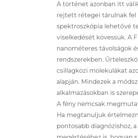
A történet azonban itt vál
rejtett rétegei tárulnak fe
spektroszkópia lehetővé t
viselkedését kövessük. A 
nanométeres távolságok é
rendszerekben. Űrteleszk
csillagközi molekulákat az
alapján. Mindezek a módsz
alkalmazásokban is szerep
A fény nemcsak megmutatja 
Ha megtanuljuk értelmezni
pontosabb diagnózishoz, a
megértéséhez is, hogyan s