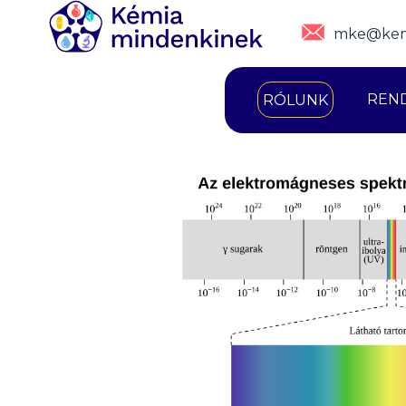
mke@kem
REN
RÓLUNK