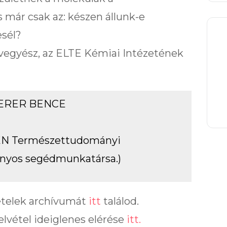
 már csak az: készen állunk-e
esél?
 vegyész, az ELTE Kémiai Intézetének
TERER BENCE
REN Természettudományi
nyos segédmunkatársa.)
ételek archívumát
itt
találod.
elvétel ideiglenes elérése
itt.