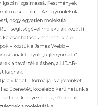
ik igazán izgalmassá. Festmények
l mikroszkóp alatt. Az egymolekula-
eszi, hogy egyetlen molekula
FRET segítségével molekulák közötti
s kölcsönhatások mérhetők élő
ópok – köztük a James Webb –
onosítanak fényük „ujjlenyomata”
erek a távérzékelésben, a LIDAR-
et kapnak.
a világot – formálja is a jövőnket.
 az üzenetét, közelebb kerülhetünk a
 tisztább környezethez, sőt annak
zületnek a molekulák a