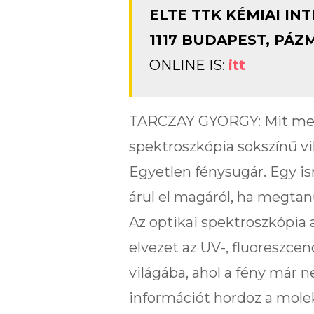
ELTE TTK KÉMIAI IN
1117 BUDAPEST, PÁZ
ONLINE IS:
itt
TARCZAY GYÖRGY: Mit mesél
spektroszkópia sokszínű vi
Egyetlen fénysugár. Egy is
árul el magáról, ha megtan
Az optikai spektroszkópia a
elvezet az UV-, fluoreszce
világába, ahol a fény már
információt hordoz a mole