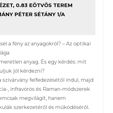
TÉZET, 0.83 EÖTVÖS TEREM
MÁNY PÉTER SÉTÁNY 1/A
 a fény az anyagokról? – Az optikai
lága
meretlen anyag. És egy kérdés: mit
uljuk jól kérdezni?
 szivárvány felfedezésétől indul, majd
ncia-, infravörös és Raman-módszerek
 nemcsak megvilágít, hanem
kulák szerkezetéről és működéséről.