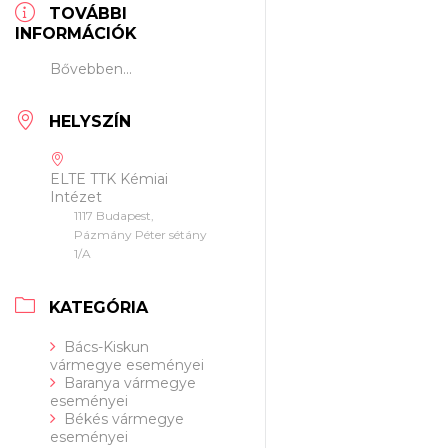
TOVÁBBI
INFORMÁCIÓK
Bővebben...
HELYSZÍN
ELTE TTK Kémiai
Intézet
1117 Budapest,
Pázmány Péter sétány
1/A
KATEGÓRIA
Bács-Kiskun
vármegye eseményei
Baranya vármegye
eseményei
Békés vármegye
eseményei