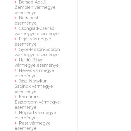
Borsod-Abaúj-
Zemplén vármegye
eseményei
Budapest
eseményei
Csongrád-Csanád
vármegye eseményei
Fejér vármegye
eseményei
Győr-Moson-Sopron
vármegye eseményei
Hajdú-Bihar
vármegye eseményei
Heves vármegye
eseményei
Jász-Nagykun-
Szolnok vármegye
eseményei
Komárom-
Esztergom vármegye
eseményei
Nógrád vármegye
eseményei
Pest vármegye
eseményei