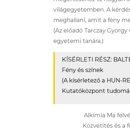
világegyetemben. A kérdés
meghallani, amit a fény m
(Az előadó Tarczay György
egyetemi tanára.)
KÍSÉRLETI RÉSZ: BAL
Fény és színek
(A kísérletező a HUN-
Kutatóközpont tudomá
Alkímia Ma felv
Közvetítés és a f