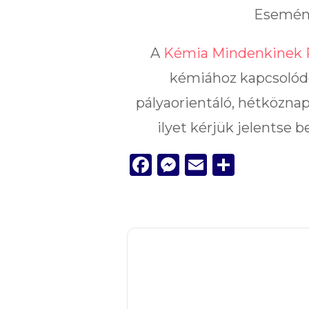
Esemény
A
Kémia Mindenkinek 
kémiához kapcsolód
pályaorientáló, hétköznap
ilyet kérjük jelentse 
Facebook
Messenger
Email
Ossza
meg