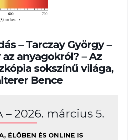
dás – Tarczay György –
 az anyagokról? – Az
zkópia sokszínű világa,
alterer Bence
– 2026. március 5.
A, ÉLŐBEN ÉS ONLINE IS