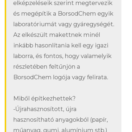
elképzeléseik szerint megtervezik
és megépítik a BorsodChem egyik
laboratóriumát vagy gyáregységét.
Az elkészült makettnek minél
inkább hasonlítania kell egy igazi
laborra, és fontos, hogy valamelyik
részletében feltűnjön a
BorsodChem logója vagy felirata.
Miből építkezhettek?
-Újrahasznosított, újra
hasznosítható anyagokból (papír,
műanyag, gumi, alumínium stb.)