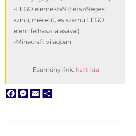
-LEGO elemekből (tetszőleges
színű, méretű, és számú LEGO
elem felhasználásával)
-Minecraft világban
Esemény link:
katt ide
Facebook
Messenger
Email
Ossza
meg