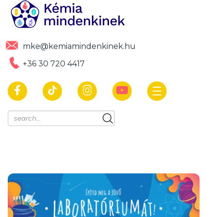
mke@kemiamindenkinek.hu
+36 30 720 4417