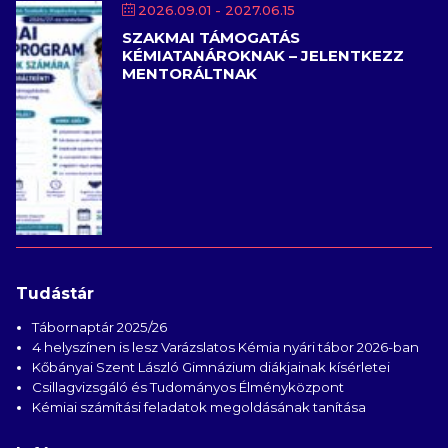
2026.09.01
- 2027.06.15
SZAKMAI TÁMOGATÁS
KÉMIATANÁROKNAK – JELENTKEZZ
MENTORÁLTNAK
Tudástár
Tábornaptár 2025/26
4 helyszínen is lesz Varázslatos Kémia nyári tábor 2026-ban
Kőbányai Szent László Gimnázium diákjainak kísérletei
Csillagvizsgáló és Tudományos Élményközpont
Kémiai számítási feladatok megoldásának tanítása