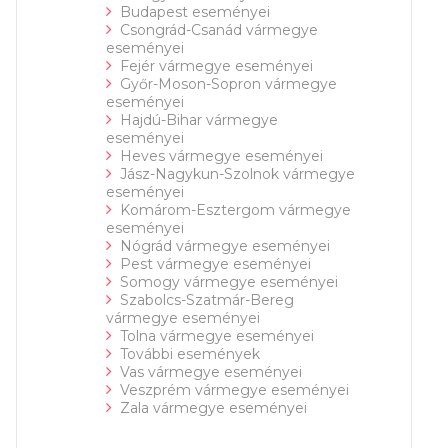
Budapest eseményei
Csongrád-Csanád vármegye
eseményei
Fejér vármegye eseményei
Győr-Moson-Sopron vármegye
eseményei
Hajdú-Bihar vármegye
eseményei
Heves vármegye eseményei
Jász-Nagykun-Szolnok vármegye
eseményei
Komárom-Esztergom vármegye
eseményei
Nógrád vármegye eseményei
Pest vármegye eseményei
Somogy vármegye eseményei
Szabolcs-Szatmár-Bereg
vármegye eseményei
Tolna vármegye eseményei
További események
Vas vármegye eseményei
Veszprém vármegye eseményei
Zala vármegye eseményei