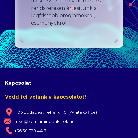
Iratkozz fel hírlevelünkre és
rendszeresen értesítünk a
legfrissebb programokról,
eseményekről!
Kapcsolat
Vedd fel velünk a kapcsolatot!
1106 Budapest Fehér u. 10. (White Office)
mke@kemiamindenkinek.hu
+36 30 720 4417