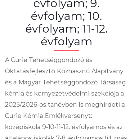
évfolyam; 9.
évfolyam; 10.
évfolyam; 11-12.
évfolyam
A Curie Tehetséggondozó és
Oktatásfejlesztő Közhasznú Alapítvány
és a Magyar Tehetséggondozó Társaság
kémia és környezetvédelmi szekciója a
2025/2026-os tanévben is meghirdeti a
Curie Kémia Emlékversenyt:
középiskola 9-10-11-12. évfolyamos és az
általános iskolák 7-8. évfolyamos (ill. más