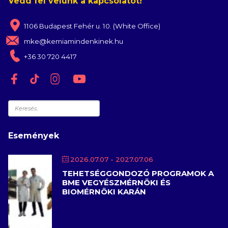
Vedd fel velünk a kapcsolatot!
1106 Budapest Fehér u. 10. (White Office)
mke@kemiamindenkinek.hu
+36 30 720 4417
Keresés
Események
2026.07.07
- 2027.07.06
TEHETSÉGGONDOZÓ PROGRAMOK A
BME VEGYÉSZMÉRNÖKI ÉS
BIOMÉRNÖKI KARÁN