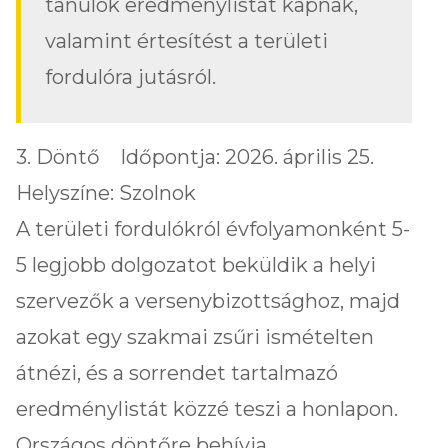
tanulók eredménylistát kapnak,
valamint értesítést a területi
fordulóra jutásról.
3. Döntő Időpontja: 2026. április 25.
Helyszíne: Szolnok
A területi fordulókról évfolyamonként 5-
5 legjobb dolgozatot beküldik a helyi
szervezők a versenybizottsághoz, majd
azokat egy szakmai zsűri ismételten
átnézi, és a sorrendet tartalmazó
eredménylistát közzé teszi a honlapon.
Országos döntőre behívja