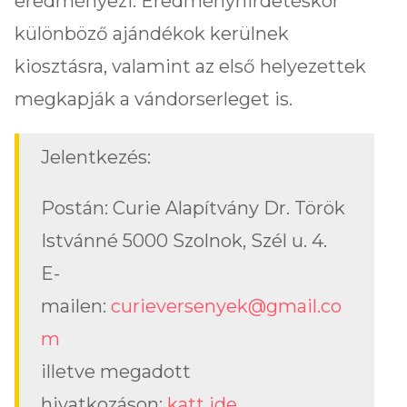
eredményezi. Eredményhirdetéskor
különböző ajándékok kerülnek
kiosztásra, valamint az első helyezettek
megkapják a vándorserleget is.
Jelentkezés:
Postán: Curie Alapítvány Dr. Török
Istvánné 5000 Szolnok, Szél u. 4.
E-
mailen:
curieversenyek@gmail.co
m
illetve megadott
hivatkozáson:
katt ide