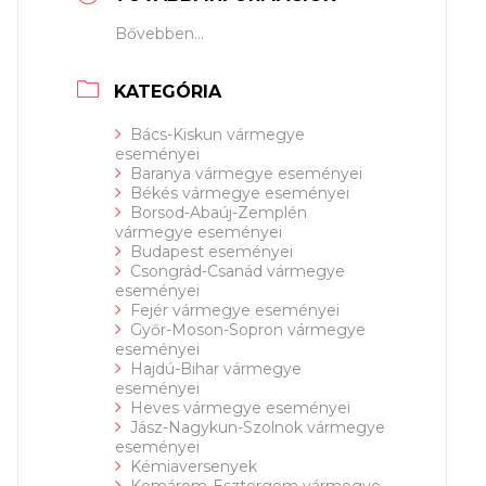
Bővebben...
KATEGÓRIA
Bács-Kiskun vármegye
eseményei
Baranya vármegye eseményei
Békés vármegye eseményei
Borsod-Abaúj-Zemplén
vármegye eseményei
Budapest eseményei
Csongrád-Csanád vármegye
eseményei
Fejér vármegye eseményei
Győr-Moson-Sopron vármegye
eseményei
Hajdú-Bihar vármegye
eseményei
Heves vármegye eseményei
Jász-Nagykun-Szolnok vármegye
eseményei
Kémiaversenyek
Komárom-Esztergom vármegye