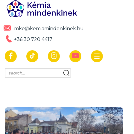
mke@kemiamindenkinek.hu
+36 30 720 4417