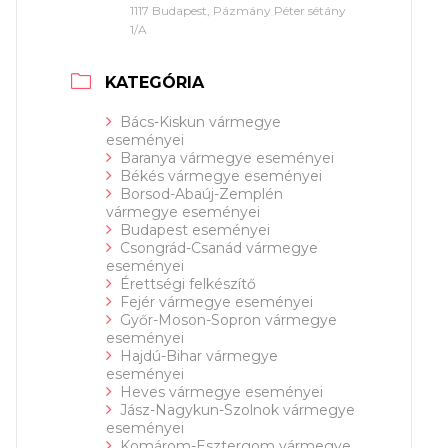
1117 Budapest, Pázmány Péter sétány
1/A
KATEGÓRIA
Bács-Kiskun vármegye
eseményei
Baranya vármegye eseményei
Békés vármegye eseményei
Borsod-Abaúj-Zemplén
vármegye eseményei
Budapest eseményei
Csongrád-Csanád vármegye
eseményei
Érettségi felkészítő
Fejér vármegye eseményei
Győr-Moson-Sopron vármegye
eseményei
Hajdú-Bihar vármegye
eseményei
Heves vármegye eseményei
Jász-Nagykun-Szolnok vármegye
eseményei
Komárom-Esztergom vármegye