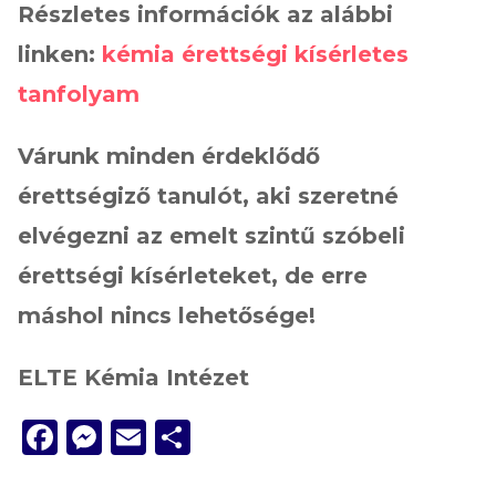
Részletes információk az alábbi
linken:
kémia érettségi kísérletes
tanfolyam
Várunk minden érdeklődő
érettségiző tanulót, aki szeretné
elvégezni az emelt szintű szóbeli
érettségi kísérleteket, de erre
máshol nincs lehetősége!
ELTE Kémia Intézet
Facebook
Messenger
Email
Ossza
meg