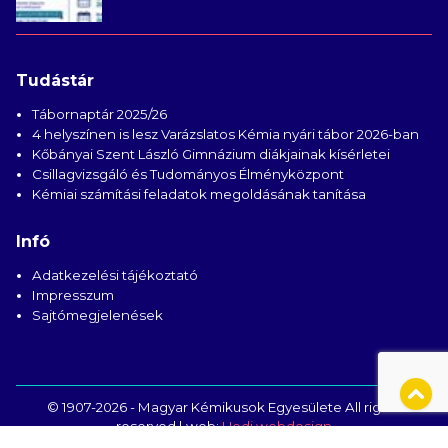
Tudástár
Tábornaptár 2025/26
4 helyszínen is lesz Varázslatos Kémia nyári tábor 2026-ban
Kőbányai Szent László Gimnázium diákjainak kísérletei
Csillagvizsgáló és Tudományos Élményközpont
Kémiai számítási feladatok megoldásának tanítása
Infó
Adatkezelési tájékoztató
Impresszum
Sajtómegjelenések
© 1907-2026 - Magyar Kémikusok Egyesülete All rights
reserved | web:
Hedi webdesign