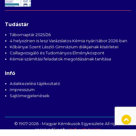
Tudástár
Tábornaptár 2025/26
4 helyszínen is lesz Varázslatos Kémia nyári tábor 2026-ban
Kőbányai Szent László Gimnázium diákjainak kísérletei
Csillagvizsgáló és Tudományos Élményközpont
Kémiai számítási feladatok megoldásának tanítása
Infó
Adatkezelési tájékoztató
Impresszum
Sajtómegjelenések
© 1907-2026 - Magyar Kémikusok Egyesülete All rights
reserved | web:
Hedi webdesign