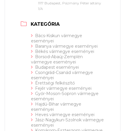
1117 Budapest, Pázmány Péter sétány
1/A
KATEGÓRIA
Bács-Kiskun vármegye
eseményei
Baranya vármegye eseményei
Békés vármegye eseményei
Borsod-Abaúj-Zemplén
vármegye eseményei
Budapest eseményei
Csongrád-Csanád vármegye
eseményei
Érettségi felkészítő
Fejér vármegye eseményei
Győr-Moson-Sopron vármegye
eseményei
Hajdú-Bihar vármegye
eseményei
Heves vármegye eseményei
Jász-Nagykun-Szolnok vármegye
eseményei
Komárom-Esztergom vármegye