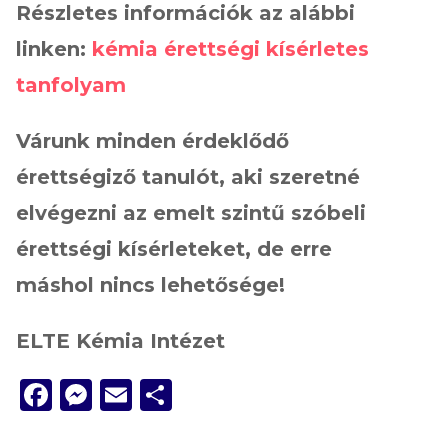
Részletes információk az alábbi
linken:
kémia érettségi kísérletes
tanfolyam
Várunk minden érdeklődő
érettségiző tanulót, aki szeretné
elvégezni az emelt szintű szóbeli
érettségi kísérleteket, de erre
máshol nincs lehetősége!
ELTE Kémia Intézet
Facebook
Messenger
Email
Ossza
meg