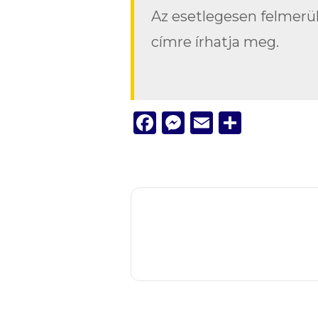
Az esetlegesen felmerü
címre írhatja meg.
Facebook
Messenger
Email
Ossza
meg