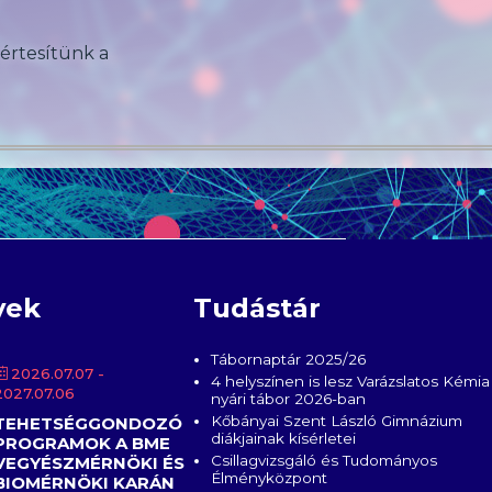
 értesítünk a
yek
Tudástár
Tábornaptár 2025/26
2026.07.07
-
4 helyszínen is lesz Varázslatos Kémia
2027.07.06
nyári tábor 2026-ban
Kőbányai Szent László Gimnázium
TEHETSÉGGONDOZÓ
diákjainak kísérletei
PROGRAMOK A BME
Csillagvizsgáló és Tudományos
VEGYÉSZMÉRNÖKI ÉS
Élményközpont
BIOMÉRNÖKI KARÁN