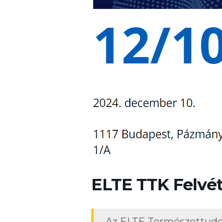
ELTE TTK Felvéte
Az ELTE Természettudom