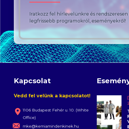
Iratkozz fel hírlevelünkre és rendszeresen
legfrissebb programokról, eseményekről!
Kapcsolat
Esemén
Vedd fel velünk a kapcsolatot!
1106 Budapest Fehér u. 10. (White
Office)
mke@kemiamindenkinek.hu