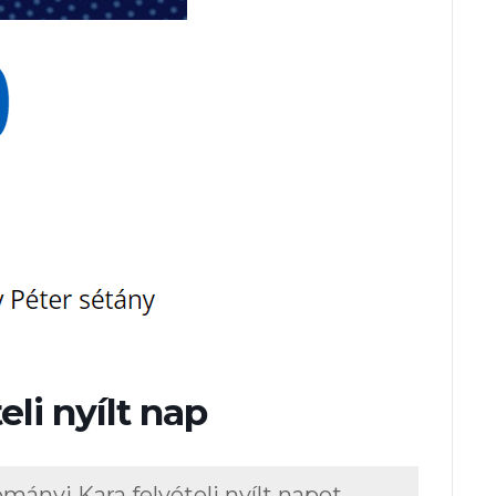
li nyílt nap
ányi Kara felvételi nyílt napot