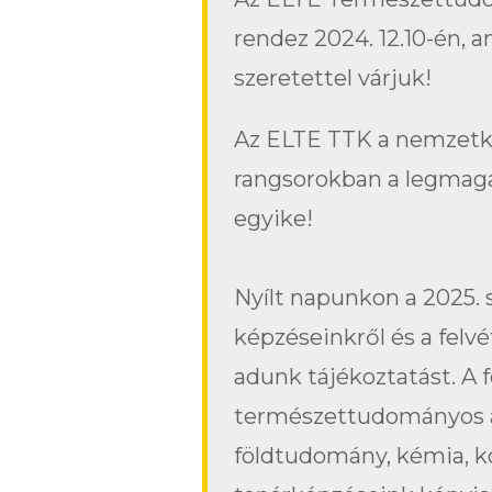
rendez 2024. 12.10-én, a
szeretettel várjuk!
Az ELTE TTK a nemzetköz
rangsorokban a legmag
egyike!
Nyílt napunkon a 2025.
képzéseinkről és a felv
adunk tájékoztatást. A 
természettudományos ala
földtudomány, kémia, k