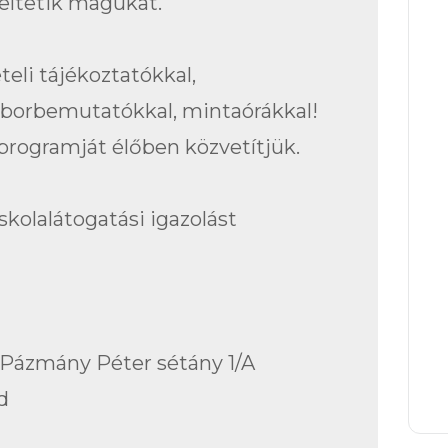
eltetik magukat.
eli tájékoztatókkal,
aborbemutatókkal, mintaórákkal!
programját élőben közvetítjük.
skolalátogatási igazolást
, Pázmány Péter sétány 1/A
d