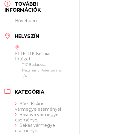
TOVÁBBI
INFORMÁCIÓK
Bővebben...
HELYSZÍN
ELTE TTK Kémiai
Intézet
1117 Budapest,
Pázmány Péter sétány
1/A
KATEGÓRIA
Bács-Kiskun
vármegye eseményei
Baranya vármegye
eseményei
Békés vármegye
eseményei