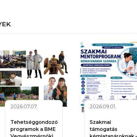
YEK
2026.07.07.
2026.09.01.
Tehetséggondozó
Szakmai
programok a BME
támogatás
Vegyészmérnöki
kémiatanároknak 