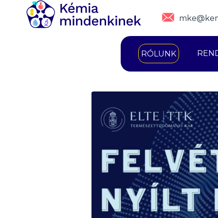
mke@kem
REN
RÓLUNK