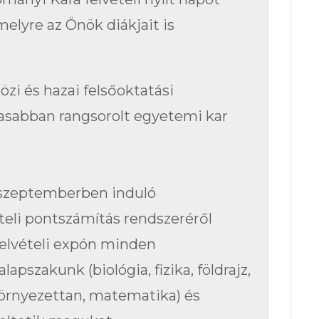
melyre az Önök diákjait is
i és hazai felsőoktatási
asabban rangsorolt egyetemi kar
 szeptemberben induló
ételi pontszámítás rendszeréről
felvételi expón minden
pszakunk (biológia, fizika, földrajz,
örnyezettan, matematika) és