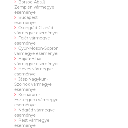
Borsod-Abaúj-
Zemplén vármegye
eseményei
Budapest
eseményei
Csongrád-Csanád
vármegye eseményei
Fejér vármegye
eseményei
Győr-Moson-Sopron
vármegye eseményei
Hajdú-Bihar
vármegye eseményei
Heves vármegye
eseményei
Jász-Nagykun-
Szolnok vármegye
eseményei
Komárom-
Esztergom vármegye
eseményei
Nógrád vármegye
eseményei
Pest vármegye
eseményei