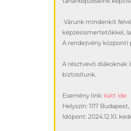
tanárképzéseink képvis
Várunk mindenkit felvét
képzésismertetőkkel, l
A rendezvény központi 
A résztvevő diákoknak i
biztosítunk.
Esemény link:
katt ide
Helyszín: 1117 Budapest
Időpont: 2024.12.10. ked