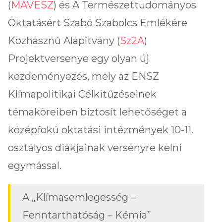
(
MAVESZ
) és A Természettudományos
Oktatásért Szabó Szabolcs Emlékére
Közhasznú Alapítvány (
Sz2A
)
Projektversenye egy olyan új
kezdeményezés, mely az ENSZ
Klímapolitikai Célkitűzéseinek
témaköreiben biztosít lehetőséget a
középfokú oktatási intézmények 10-11.
osztályos diákjainak versenyre kelni
egymással.
A „Klímasemlegesség –
Fenntarthatóság – Kémia”