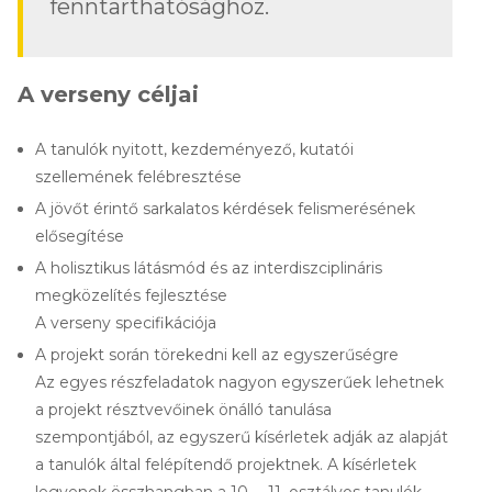
fenntarthatósághoz.
A verseny céljai
A tanulók nyitott, kezdeményező, kutatói
szellemének felébresztése
A jövőt érintő sarkalatos kérdések felismerésének
elősegítése
A holisztikus látásmód és az interdiszciplináris
megközelítés fejlesztése
A verseny specifikációja
A projekt során törekedni kell az egyszerűségre
Az egyes részfeladatok nagyon egyszerűek lehetnek
a projekt résztvevőinek önálló tanulása
szempontjából, az egyszerű kísérletek adják az alapját
a tanulók által felépítendő projektnek. A kísérletek