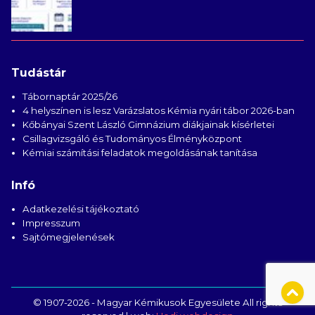
Tudástár
Tábornaptár 2025/26
4 helyszínen is lesz Varázslatos Kémia nyári tábor 2026-ban
Kőbányai Szent László Gimnázium diákjainak kísérletei
Csillagvizsgáló és Tudományos Élményközpont
Kémiai számítási feladatok megoldásának tanítása
Infó
Adatkezelési tájékoztató
Impresszum
Sajtómegjelenések
© 1907-2026 - Magyar Kémikusok Egyesülete All rights