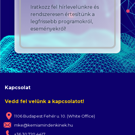
Iratkozz fel hírlevelünkre és
rendszeresen értesítünk a
legfrissebb programokról,
eseményekről!
Kapcsolat
Vedd fel velünk a kapcsolatot!
1106 Budapest Fehér u. 10. (White Office)
mke@kemiamindenkinek.hu
+36 30 720 4417