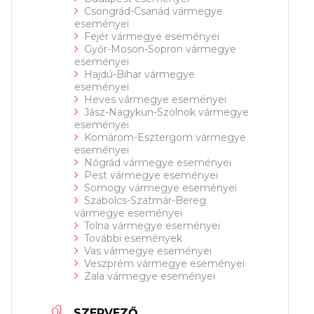
Csongrád-Csanád vármegye
eseményei
Fejér vármegye eseményei
Győr-Moson-Sopron vármegye
eseményei
Hajdú-Bihar vármegye
eseményei
Heves vármegye eseményei
Jász-Nagykun-Szolnok vármegye
eseményei
Komárom-Esztergom vármegye
eseményei
Nógrád vármegye eseményei
Pest vármegye eseményei
Somogy vármegye eseményei
Szabolcs-Szatmár-Bereg
vármegye eseményei
Tolna vármegye eseményei
További események
Vas vármegye eseményei
Veszprém vármegye eseményei
Zala vármegye eseményei
SZERVEZŐ