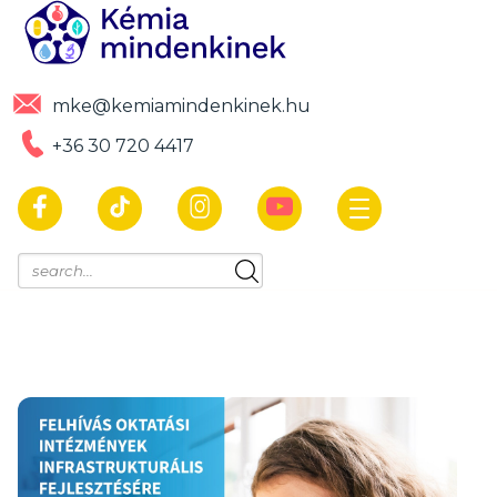
mke@kemiamindenkinek.hu
+36 30 720 4417