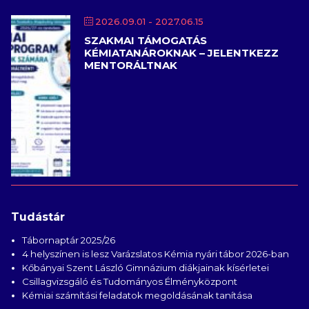
2026.09.01
- 2027.06.15
SZAKMAI TÁMOGATÁS
KÉMIATANÁROKNAK – JELENTKEZZ
MENTORÁLTNAK
Tudástár
Tábornaptár 2025/26
4 helyszínen is lesz Varázslatos Kémia nyári tábor 2026-ban
Kőbányai Szent László Gimnázium diákjainak kísérletei
Csillagvizsgáló és Tudományos Élményközpont
Kémiai számítási feladatok megoldásának tanítása