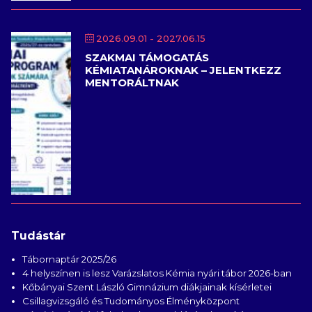
2026.09.01
- 2027.06.15
SZAKMAI TÁMOGATÁS
KÉMIATANÁROKNAK – JELENTKEZZ
MENTORÁLTNAK
Tudástár
Tábornaptár 2025/26
4 helyszínen is lesz Varázslatos Kémia nyári tábor 2026-ban
Kőbányai Szent László Gimnázium diákjainak kísérletei
Csillagvizsgáló és Tudományos Élményközpont