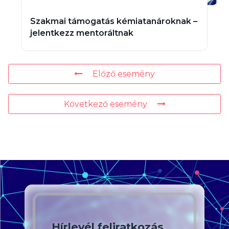
Szakmai támogatás kémiatanároknak –
jelentkezz mentoráltnak
Előző esemény
Következő esemény
Hírlevél feliratkozás