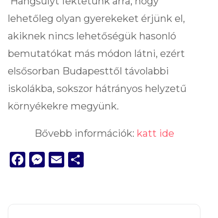
Hangsúlyt fektetünk arra, hogy
lehetőleg olyan gyerekeket érjünk el,
akiknek nincs lehetőségük hasonló
bemutatókat más módon látni, ezért
elsősorban Budapesttől távolabbi
iskolákba, sokszor hátrányos helyzetű
környékekre megyünk.
Bővebb információk:
katt ide
Facebook
Messenger
Email
Ossza
meg