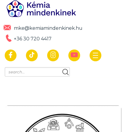
mke@kemiamindenkinek.hu
+36 30 720 4417