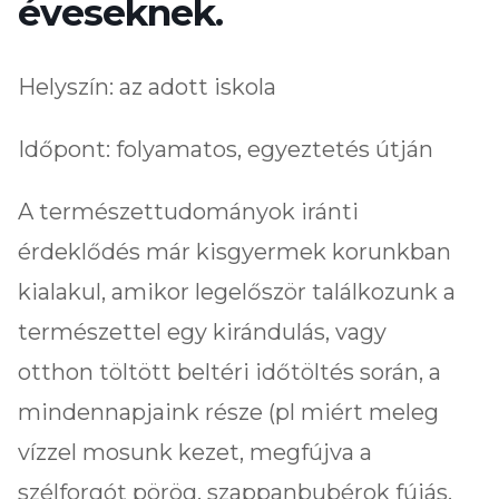
éveseknek.
Helyszín: az adott iskola
Időpont: folyamatos, egyeztetés útján
A természettudományok iránti
érdeklődés már kisgyermek korunkban
kialakul, amikor legelőször találkozunk a
természettel egy kirándulás, vagy
otthon töltött beltéri időtöltés során, a
mindennapjaink része (pl miért meleg
vízzel mosunk kezet, megfújva a
szélforgót pörög, szappanbubérok fújás,