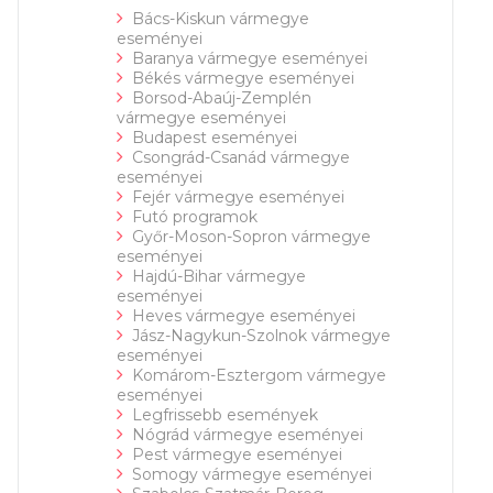
Bács-Kiskun vármegye
eseményei
Baranya vármegye eseményei
Békés vármegye eseményei
Borsod-Abaúj-Zemplén
vármegye eseményei
Budapest eseményei
Csongrád-Csanád vármegye
eseményei
Fejér vármegye eseményei
Futó programok
Győr-Moson-Sopron vármegye
eseményei
Hajdú-Bihar vármegye
eseményei
Heves vármegye eseményei
Jász-Nagykun-Szolnok vármegye
eseményei
Komárom-Esztergom vármegye
eseményei
Legfrissebb események
Nógrád vármegye eseményei
Pest vármegye eseményei
Somogy vármegye eseményei