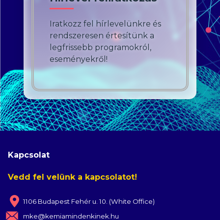
Iratkozz fel hírlevelünkre és
rendszeresen értesítünk a
legfrissebb programokról,
eseményekről!
Kapcsolat
Vedd fel velünk a kapcsolatot!
1106 Budapest Fehér u. 10. (White Office)
mke@kemiamindenkinek.hu