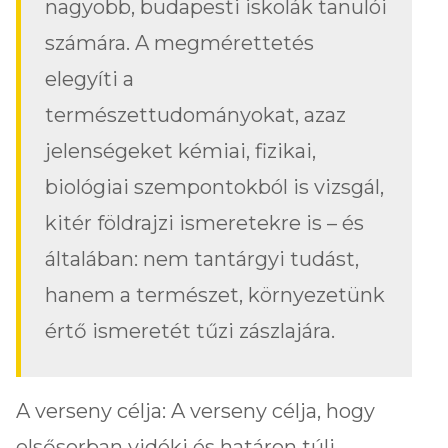
nagyobb, budapesti iskolák tanulói
számára. A megmérettetés
elegyíti a
természettudományokat, azaz
jelenségeket kémiai, fizikai,
biológiai szempontokból is vizsgál,
kitér földrajzi ismeretekre is – és
általában: nem tantárgyi tudást,
hanem a természet, környezetünk
értő ismeretét tűzi zászlajára.
A verseny célja: A verseny célja, hogy
elsősorban vidéki és határon túli