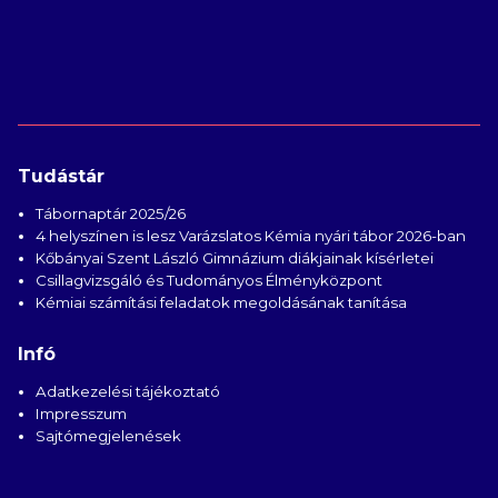
Tudástár
Tábornaptár 2025/26
4 helyszínen is lesz Varázslatos Kémia nyári tábor 2026-ban
Kőbányai Szent László Gimnázium diákjainak kísérletei
Csillagvizsgáló és Tudományos Élményközpont
Kémiai számítási feladatok megoldásának tanítása
Infó
Adatkezelési tájékoztató
Impresszum
Sajtómegjelenések