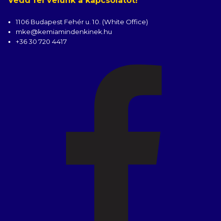
Vedd fel velünk a kapcsolatot!
1106 Budapest Fehér u. 10. (White Office)
mke@kemiamindenkinek.hu
+36 30 720 4417