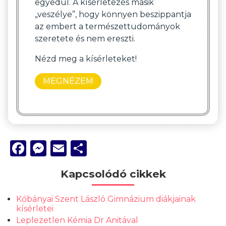
egyedül. A kísérletezés másik
„veszélye”, hogy könnyen beszippantja
az embert a természettudományok
szeretete és nem ereszti.
Nézd meg a kísérleteket!
MEGNÉZEM
Facebook
Messenger
Email
Ossza
meg
Kapcsolódó cikkek
Kőbányai Szent László Gimnázium diákjainak
kísérletei
Leplezetlen Kémia Dr Anitával