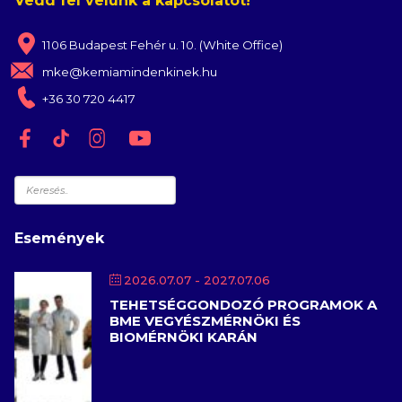
Vedd fel velünk a kapcsolatot!
1106 Budapest Fehér u. 10. (White Office)
mke@kemiamindenkinek.hu
+36 30 720 4417
Keresés
Események
2026.07.07
- 2027.07.06
TEHETSÉGGONDOZÓ PROGRAMOK A
BME VEGYÉSZMÉRNÖKI ÉS
BIOMÉRNÖKI KARÁN