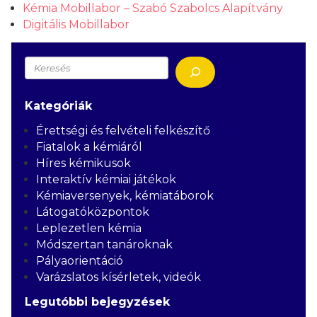
Kémia Mobillabor – Szabó Szabolcs Alapítvány
Digitális Mobillabor
Keresés
Kategóriák
Érettségi és felvételi felkészítő
Fiatalok a kémiáról
Híres kémikusok
Interaktív kémiai játékok
Kémiaversenyek, kémiatáborok
Látogatóközpontok
Leplezetlen kémia
Módszertan tanároknak
Pályaorientáció
Varázslatos kísérletek, videók
Legutóbbi bejegyzések