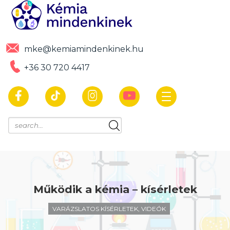
mke@kemiamindenkinek.hu
+36 30 720 4417
Működik a kémia – kísérletek
VARÁZSLATOS KÍSÉRLETEK, VIDEÓK