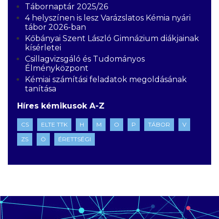
Tábornaptár 2025/26
4 helyszínen is lesz Varázslatos Kémia nyári
tábor 2026-ban
Kőbányai Szent László Gimnázium diákjainak
kísérletei
Csillagvizsgáló és Tudományos
Élményközpont
Kémiai számítási feladatok megoldásának
tanítása
Híres kémikusok A-Z
CS
ELTE TTK
H
M
O
P
TÁBOR
V
ZS
Ö
ÉRETTSÉGI