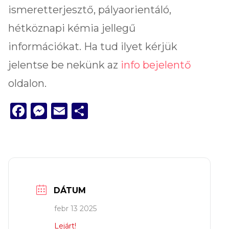
ismeretterjesztő, pályaorientáló,
hétköznapi kémia jellegű
információkat. Ha tud ilyet kérjük
jelentse be nekünk az
info bejelentő
oldalon.
Facebook
Messenger
Email
Ossza
meg
DÁTUM
febr 13 2025
Lejárt!