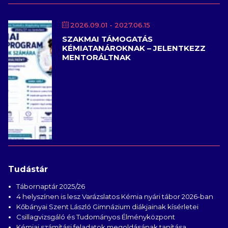
2026.09.01
- 2027.06.15
SZAKMAI TÁMOGATÁS
KÉMIATANÁROKNAK – JELENTKEZZ
MENTORÁLTNAK
Tudástár
Tábornaptár 2025/26
4 helyszínen is lesz Varázslatos Kémia nyári tábor 2026-ban
Kőbányai Szent László Gimnázium diákjainak kísérletei
Csillagvizsgáló és Tudományos Élményközpont
Kémiai számítási feladatok megoldásának tanítása