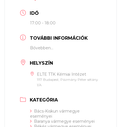
IDŐ
17:00 - 18:00
TOVÁBBI INFORMÁCIÓK
Bővebben...
HELYSZÍN
ELTE TTK Kémiai Intézet
1117 Budapest, Pázmány Péter sétány
1/A
KATEGÓRIA
Bács-Kiskun vármegye
eseményei
Baranya vármegye eseményei
Békés vármegye eseményei