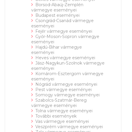
Borsod-Abaúj-Zemplén
vármegye eseményei
Budapest eseményei
Csongrád-Csanád vármegye
eseményei
Fejér vármegye eseményei
Győr-Moson-Sopron vármegye
eseményei
Hajdú-Bihar vármegye
eseményei
Heves vármegye eseményei
Jász-Nagykun-Szolnok vármegye
eseményei
Komárom-Esztergom vármegye
eseményei
Nógrád vármegye eseményei
Pest vármegye eseményei
Somogy vármegye eseményei
Szabolcs-Szatmár-Bereg
vármegye eseményei
Tolna vármegye eseményei
További események
Vas vármegye eseményei
Veszprém vármegye eseményei