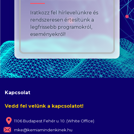
Iratkozz fel hírlevelünkre és
rendszeresen értesítünk a
legfrissebb programokról,
eseményekről!
Kapcsolat
Vedd fel velünk a kapcsolatot!
1106 Budapest Fehér u. 10. (White Office)
mke@kemiamindenkinek.hu