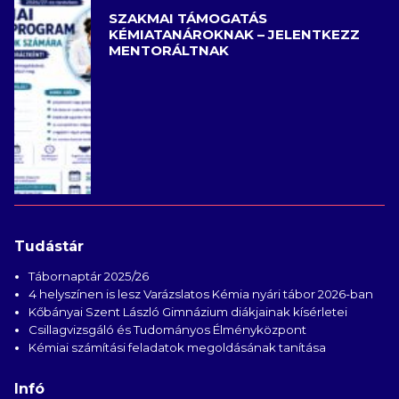
SZAKMAI TÁMOGATÁS
KÉMIATANÁROKNAK – JELENTKEZZ
MENTORÁLTNAK
Tudástár
Tábornaptár 2025/26
4 helyszínen is lesz Varázslatos Kémia nyári tábor 2026-ban
Kőbányai Szent László Gimnázium diákjainak kísérletei
Csillagvizsgáló és Tudományos Élményközpont
Kémiai számítási feladatok megoldásának tanítása
Infó