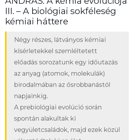
ANDRÁS: A kémia evolúciója
III. – A biológiai sokféleség
kémiai háttere
Négy részes, látványos kémiai
kísérletekkel szemléltetett
előadás sorozatunk egy időutazás
az anyag (atomok, molekulák)
birodalmában az ősrobbanástól
napjainkig.
A prebiológiai evolúció során
spontán alakultak ki
vegyületcsaládok, majd ezek közül