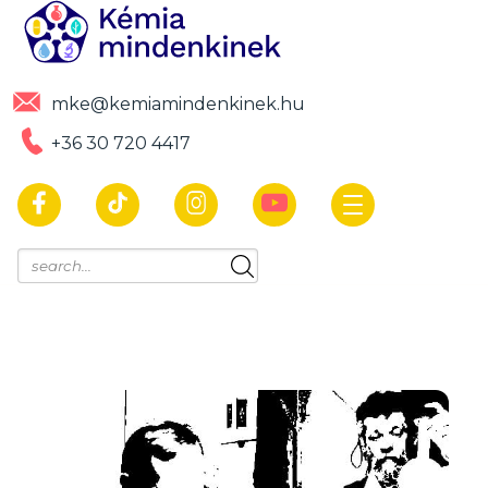
mke@kemiamindenkinek.hu
+36 30 720 4417