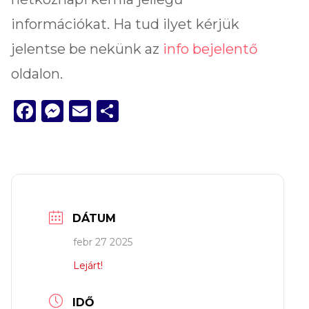
információkat. Ha tud ilyet kérjük
jelentse be nekünk az
info bejelentő
oldalon.
Facebook
Messenger
Email
Ossza
meg
DÁTUM
febr 27 2025
Lejárt!
IDŐ