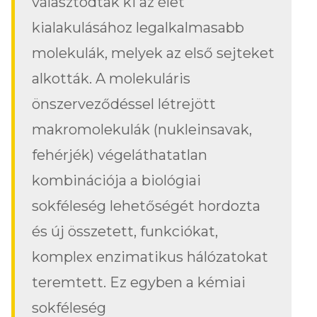
választódtak ki az élet
kialakulásához legalkalmasabb
molekulák, melyek az első sejteket
alkották. A molekuláris
önszerveződéssel létrejött
makromolekulák (nukleinsavak,
fehérjék) végeláthatatlan
kombinációja a biológiai
sokféleség lehetőségét hordozta
és új összetett, funkciókat,
komplex enzimatikus hálózatokat
teremtett. Ez egyben a kémiai
sokféleség