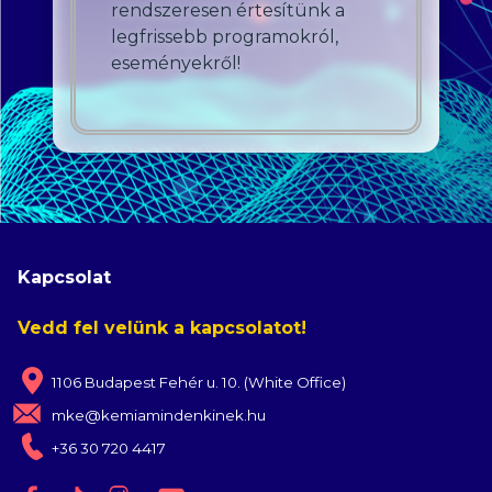
rendszeresen értesítünk a
legfrissebb programokról,
eseményekről!
Kapcsolat
Vedd fel velünk a kapcsolatot!
1106 Budapest Fehér u. 10. (White Office)
mke@kemiamindenkinek.hu
+36 30 720 4417