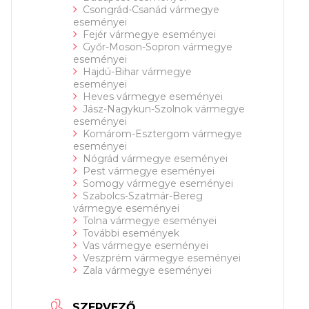
Csongrád-Csanád vármegye
eseményei
Fejér vármegye eseményei
Győr-Moson-Sopron vármegye
eseményei
Hajdú-Bihar vármegye
eseményei
Heves vármegye eseményei
Jász-Nagykun-Szolnok vármegye
eseményei
Komárom-Esztergom vármegye
eseményei
Nógrád vármegye eseményei
Pest vármegye eseményei
Somogy vármegye eseményei
Szabolcs-Szatmár-Bereg
vármegye eseményei
Tolna vármegye eseményei
További események
Vas vármegye eseményei
Veszprém vármegye eseményei
Zala vármegye eseményei
SZERVEZŐ