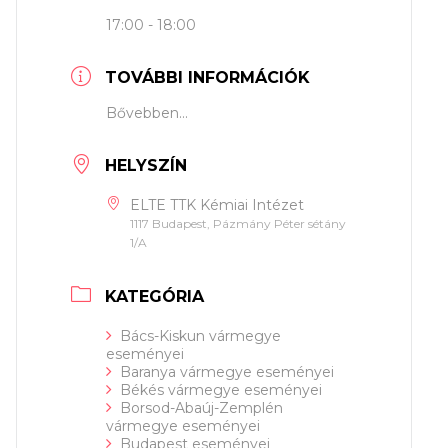
17:00 - 18:00
TOVÁBBI INFORMÁCIÓK
Bővebben...
HELYSZÍN
ELTE TTK Kémiai Intézet
1117 Budapest, Pázmány Péter sétány
1/A
KATEGÓRIA
Bács-Kiskun vármegye
eseményei
Baranya vármegye eseményei
Békés vármegye eseményei
Borsod-Abaúj-Zemplén
vármegye eseményei
Budapest eseményei