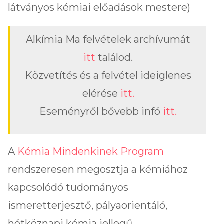
látványos kémiai előadások mestere)
Alkímia Ma felvételek archívumát
itt
találod.
Közvetítés és a felvétel ideiglenes
elérése
itt.
Eseményről bővebb infó
itt.
A
Kémia Mindenkinek Program
rendszeresen megosztja a kémiához
kapcsolódó tudományos
ismeretterjesztő, pályaorientáló,
hétköznapi kémia jellegű