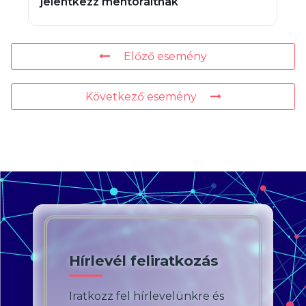
jelentkezz mentoráltnak
Előző esemény
Következő esemény
Hírlevél feliratkozás
Iratkozz fel hírlevelünkre és