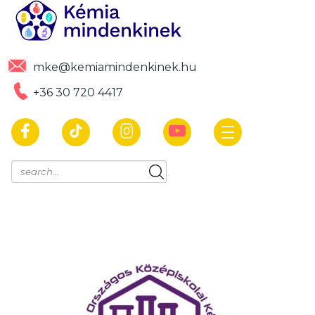
mke@kemiamindenkinek.hu
+36 30 720 4417