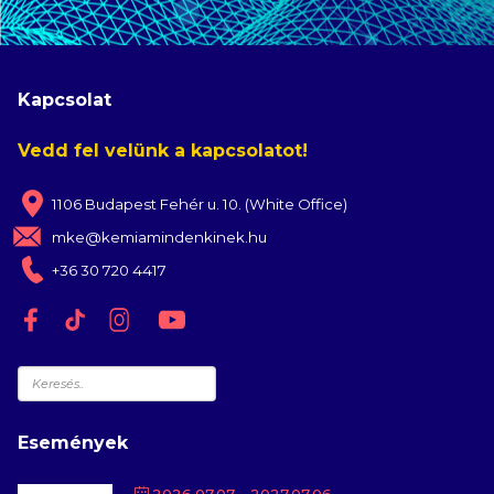
Kapcsolat
Vedd fel velünk a kapcsolatot!
1106 Budapest Fehér u. 10. (White Office)
mke@kemiamindenkinek.hu
+36 30 720 4417
Keresés
Események
2026.07.07
- 2027.07.06