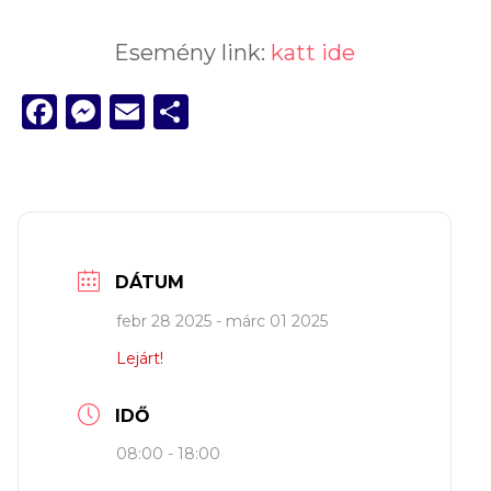
Esemény link:
katt ide
Facebook
Messenger
Email
Ossza
meg
DÁTUM
febr 28 2025
- márc 01 2025
Lejárt!
IDŐ
08:00 - 18:00