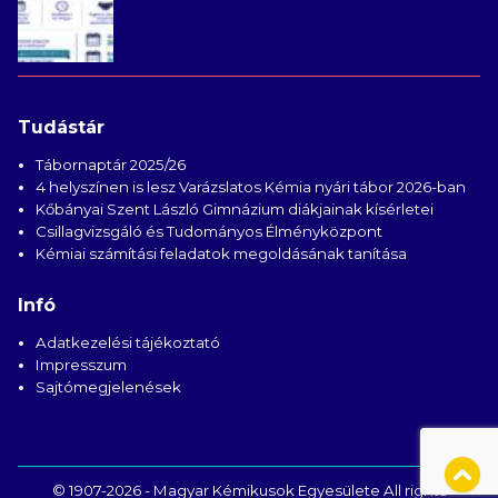
Tudástár
Tábornaptár 2025/26
4 helyszínen is lesz Varázslatos Kémia nyári tábor 2026-ban
Kőbányai Szent László Gimnázium diákjainak kísérletei
Csillagvizsgáló és Tudományos Élményközpont
Kémiai számítási feladatok megoldásának tanítása
Infó
Adatkezelési tájékoztató
Impresszum
Sajtómegjelenések
© 1907-2026 - Magyar Kémikusok Egyesülete All rights