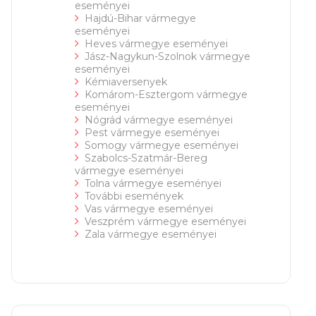
eseményei
Hajdú-Bihar vármegye
eseményei
Heves vármegye eseményei
Jász-Nagykun-Szolnok vármegye
eseményei
Kémiaversenyek
Komárom-Esztergom vármegye
eseményei
Nógrád vármegye eseményei
Pest vármegye eseményei
Somogy vármegye eseményei
Szabolcs-Szatmár-Bereg
vármegye eseményei
Tolna vármegye eseményei
További események
Vas vármegye eseményei
Veszprém vármegye eseményei
Zala vármegye eseményei