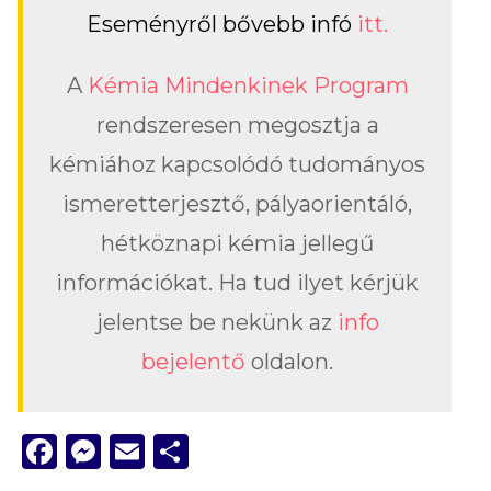
Eseményről bővebb infó
itt.
A
Kémia Mindenkinek Program
rendszeresen megosztja a
kémiához kapcsolódó tudományos
ismeretterjesztő, pályaorientáló,
hétköznapi kémia jellegű
információkat. Ha tud ilyet kérjük
jelentse be nekünk az
info
bejelentő
oldalon.
Facebook
Messenger
Email
Ossza
meg