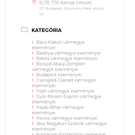
ELTE TTK Kémiai Intézet
1117 Budapest, Pázmány Péter sétány
1/A
KATEGÓRIA
Bács-Kiskun vármegye
eseményei
Baranya vármegye eseményei
Békés vármegye eseményei
Borsod-Abaúj-Zemplén
vármegye eseményei
Budapest eseményei
Csongrád-Csanád vármegye
eseményei
Fejér vármegye eseményei
Győr-Moson-Sopron vármegye
eseményei
Hajdú-Bihar vármegye
eseményei
Heves vármegye eseményei
Jász-Nagykun-Szolnok vármegye
eseményei
Komárom-Esztergom vármegye