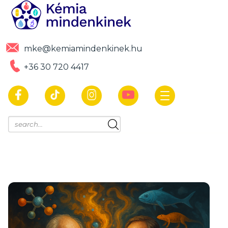
mke@kemiamindenkinek.hu
+36 30 720 4417