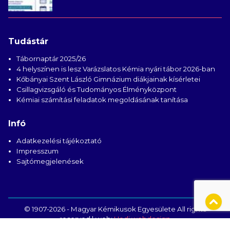
Tudástár
Tábornaptár 2025/26
4 helyszínen is lesz Varázslatos Kémia nyári tábor 2026-ban
Kőbányai Szent László Gimnázium diákjainak kísérletei
Csillagvizsgáló és Tudományos Élményközpont
Kémiai számítási feladatok megoldásának tanítása
Infó
Adatkezelési tájékoztató
Impresszum
Sajtómegjelenések
© 1907-2026 - Magyar Kémikusok Egyesülete All rights
reserved | web:
Hedi webdesign