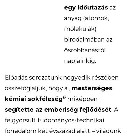
egy időutazás
az
anyag (atomok,
molekulák)
birodalmában az
ősrobbanástól
napjainkig.
Előadás sorozatunk negyedik részében
összefoglaljuk, hogy a „
mesterséges
kémiai sokféleség”
miképpen
segítette az emberiség fejlődését
. A
felgyorsult tudományos-technikai
forradalom két évszázad alatt – világunk